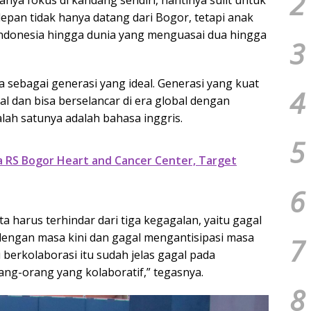
2
epan tidak hanya datang dari Bogor, tetapi anak
Indonesia hingga dunia yang menguasai dua hingga
3
a sebagai generasi yang ideal. Generasi yang kuat
4
onal dan bisa berselancar di era global dengan
ah satunya adalah bahasa inggris.
5
 RS Bogor Heart and Cancer Center, Target
6
ta harus terhindar dari tiga kegagalan, yaitu gagal
 dengan masa kini dan gagal mengantisipasi masa
7
erkolaborasi itu sudah jelas gagal pada
ang-orang yang kolaboratif,” tegasnya.
8