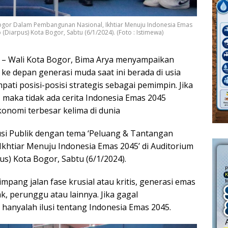
Bogor Dalam Pembangunan Nasional, Ikhtiar Menuju Indonesia Emas
Diarpus) Kota Bogor, Sabtu (6/1/2024). (Foto : Istimewa)
 Wali Kota Bogor, Bima Arya menyampaikan
n ke depan generasi muda saat ini berada di usia
ti posisi-posisi strategis sebagai pemimpin. Jika
maka tidak ada cerita Indonesia Emas 2045
onomi terbesar kelima di dunia
kusi Publik dengan tema ‘Peluang & Tantangan
htiar Menuju Indonesia Emas 2045’ di Auditorium
s) Kota Bogor, Sabtu (6/1/2024).
impang jalan fase krusial atau kritis, generasi emas
k, perunggu atau lainnya. Jika gagal
anyalah ilusi tentang Indonesia Emas 2045.