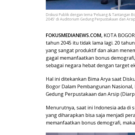
Diskusi Publik dengan tema ‘Peluang & Tantangan 
2045’ di Auditorium Gedung Perpustakaan dan Arsip (
FOKUSMEDIANEWS.COM,
KOTA BOGOR –
tahun 2045 itu tidak lama lagi. 20 tahu
yang sangat produktif dan akan menempa
gagal memanfaatkan bonus demografi, 
sebagai negara hebat dengan target ek
Hal ini ditekankan Bima Arya saat Dis
Bogor Dalam Pembangunan Nasional, Ik
Gedung Perpustakaan dan Arsip (Diarpu
Menurutnya, saat ini Indonesia ada di s
yang diharapkan bisa saja menjadi pera
memanfaatkan bonus demografi, maka h