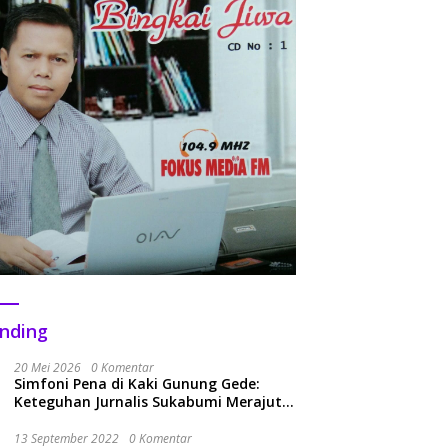
nding
20 Mei 2026
0 Komentar
Simfoni Pena di Kaki Gunung Gede:
Keteguhan Jurnalis Sukabumi Merajut
Kolaborasi Menuju Era Baru
13 September 2022
0 Komentar