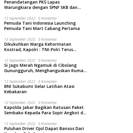
Penandatangan PKS Lapas
Warungkiara dengan SPNF SKB dan
Kwarcab Kabupaten Sukabumi
13 September 2022
0 Komentar
Pemuda Tani Indonesia Launching
Pemuda Tani Mart Cabang Pertama
13 September 2022
0 Komentar
Dikukuhkan Warga Kehormatan
Kostrad, Kapolri : TNI-Polri Terus
Bersinergi Jaga Wibawa Negara dan
Rakyat Indonesia
12 September 2022
0 Komentar
Si Jago Merah Ngamuk di Cibolang
Gunungguruh, Menghanguskan Rumah
dan Isinya.
12 September 2022
0 Komentar
BNI Sukabumi Gelar Latihan Atasi
Kebakaran
12 September 2022
0 Komentar
Kapolda Jabar Bagikan Ratusan Paket
Sembako Kepada Para Sopir Angkot di
Cidahu Sukabumi
12 September 2022
0 Komentar
Puluhan Driver Ojol Dapat Bansos Dari