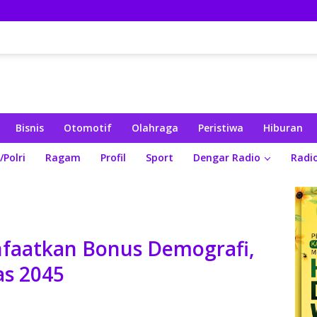
Bisnis
Otomotif
Olahraga
Peristiwa
Hiburan
/Polri
Ragam
Profil
Sport
Dengar Radio
Radi
nfaatkan Bonus Demografi,
as 2045