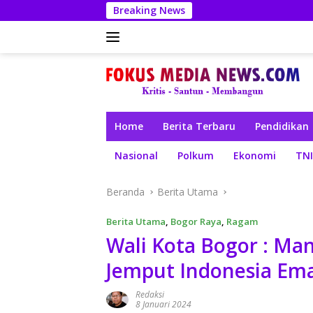
Langsung
Breaking News
ke
konten
Home
Berita Terbaru
Pendidikan
Nasional
Polkum
Ekonomi
TNI
Beranda
Berita Utama
Berita Utama
,
Bogor Raya
,
Ragam
Wali Kota Bogor : Ma
Jemput Indonesia Em
Redaksi
8 Januari 2024