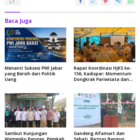
Baca Juga
Menanti Suksesi PWI Jabar
Rapat Koordinasi HJKS ke-
yang Bersih dari Politik
156, Kadispar: Momentum
Uang
Dongkrak Pariwisata dan
Ekonomi
Sambut Kunjungan
Gandeng Alfamart dan
Wamenko Pangan, Pemkab
Sehati, Baznas Bangun