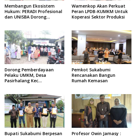
Membangun Ekosistem
Wamenkop Akan Perkuat
Hukum: PERADI Profesional
Peran LPDB-KUMKM Untuk
dan UNISBA Dorong
Koperasi Sektor Produksi
Integritas Lulusan
Dorong Pemberdayaan
Pemkot Sukabumi
Pelaku UMKM, Desa
Rencanakan Bangun
Pasirhalang Kec
Rumah Kemasan
Sukaraja Gelar Bazar
Ramadhan
Bupati Sukabumi Berpesan
Profesor Owin Jamasy :