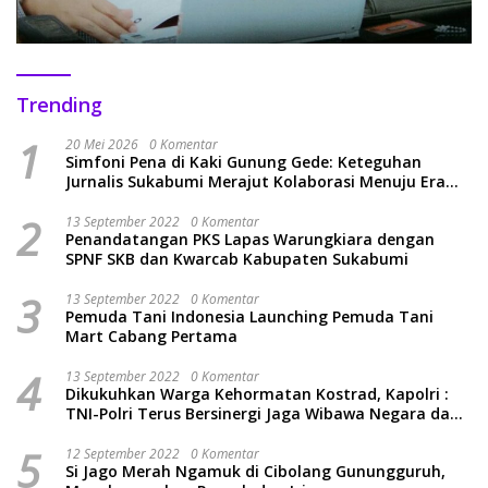
Trending
1
20 Mei 2026
0 Komentar
Simfoni Pena di Kaki Gunung Gede: Keteguhan
Jurnalis Sukabumi Merajut Kolaborasi Menuju Era
Baru
2
13 September 2022
0 Komentar
Penandatangan PKS Lapas Warungkiara dengan
SPNF SKB dan Kwarcab Kabupaten Sukabumi
3
13 September 2022
0 Komentar
Pemuda Tani Indonesia Launching Pemuda Tani
Mart Cabang Pertama
4
13 September 2022
0 Komentar
Dikukuhkan Warga Kehormatan Kostrad, Kapolri :
TNI-Polri Terus Bersinergi Jaga Wibawa Negara dan
Rakyat Indonesia
5
12 September 2022
0 Komentar
Si Jago Merah Ngamuk di Cibolang Gunungguruh,