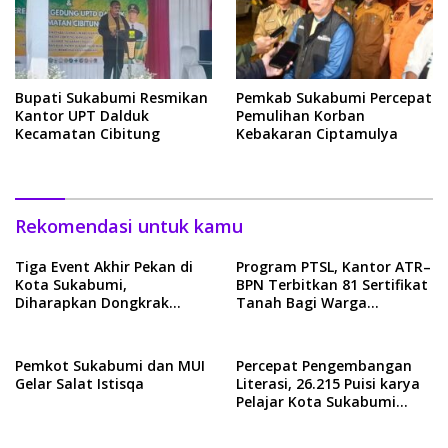
Bupati Sukabumi Resmikan
Pemkab Sukabumi Percepat
Kantor UPT Dalduk
Pemulihan Korban
Kecamatan Cibitung
Kebakaran Ciptamulya
Rekomendasi untuk kamu
Tiga Event Akhir Pekan di
Program PTSL, Kantor ATR–
Kota Sukabumi,
BPN Terbitkan 81 Sertifikat
Diharapkan Dongkrak
Tanah Bagi Warga
Perekonomian Masyarakat
Kecamatan Baros
Pemkot Sukabumi dan MUI
Percepat Pengembangan
Gelar Salat Istisqa
Literasi, 26.215 Puisi karya
Pelajar Kota Sukabumi
Pecahkan Rekor MURI