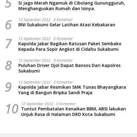
5
Si Jago Merah Ngamuk di Cibolang Gunungguruh,
Menghanguskan Rumah dan Isinya.
6
12 September 2022
0 Komentar
BNI Sukabumi Gelar Latihan Atasi Kebakaran
7
12 September 2022
0 Komentar
Kapolda Jabar Bagikan Ratusan Paket Sembako
Kepada Para Sopir Angkot di Cidahu Sukabumi
8
12 September 2022
0 Komentar
Puluhan Driver Ojol Dapat Bansos Dari Kapolres
Sukabumi
9
12 September 2022
0 Komentar
Kapolda Jabar Resmikan SMK Tunas Bhayangkara
Yang di Bangun Bripka Sandi Praja
10
12 September 2022
0 Komentar
Tuntut Pembatalan Kenaikan BBM, ABSI lakukan
Unjuk Rasa di Halaman DRD Kota Sukabumi