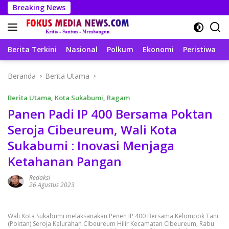
Langsung
Breaking News
ke
konten
Berita Terkini
Nasional
Polkum
Ekonomi
Peristiwa
T
Beranda
Berita Utama
Berita Utama
,
Kota Sukabumi
,
Ragam
Panen Padi IP 400 Bersama Poktan
Seroja Cibeureum, Wali Kota
Sukabumi : Inovasi Menjaga
Ketahanan Pangan
Redaksi
26 Agustus 2023
Wali Kota Sukabumi melaksanakan Penen IP 400 Bersama Kelompok Tani
(Poktan) Seroja Kelurahan Cibeureum Hilir Kecamatan Cibeureum, Rabu