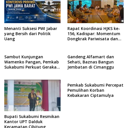
Menanti Suksesi PWI Jabar
Rapat Koordinasi HJKS ke-
yang Bersih dari Politik
156, Kadispar: Momentum
Uang
Dongkrak Pariwisata dan
Ekonomi
Sambut Kunjungan
Gandeng Alfamart dan
Wamenko Pangan, Pemkab
Sehati, Baznas Bangun
Sukabumi Perkuat Gerakan
Jembatan di Cimanggu
Pilah Sampah
Pemkab Sukabumi Percepat
Pemulihan Korban
Kebakaran Ciptamulya
Bupati Sukabumi Resmikan
Kantor UPT Dalduk
Kecamatan Cibitung