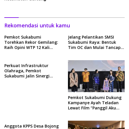
Rekomendasi untuk kamu
Pemkot Sukabumi
Jelang Pelantikan SMSI
Torehkan Rekor Gemilang:
Sukabumi Raya: Bentuk
Raih Opini WTP 12 Kali
Tim OC dan Mulai Tancap
Berturut-turut
Gas
Perkuat Infrastruktur
Olahraga, Pemkot
Sukabumi Jalin Sinergi
Strategis dengan
Kemenpora RI
Pemkot Sukabumi Dukung
Kampanye Ayah Teladan
Lewat Film “Panggil Aku
Ayah”
Anggota KPPS Desa Bojong