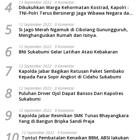
4
13 September 2022
0 Komentar
Dikukuhkan Warga Kehormatan Kostrad, Kapolri :
TNI-Polri Terus Bersinergi Jaga Wibawa Negara dan
Rakyat Indonesia
5
12 September 2022
0 Komentar
Si Jago Merah Ngamuk di Cibolang Gunungguruh,
Menghanguskan Rumah dan Isinya.
6
12 September 2022
0 Komentar
BNI Sukabumi Gelar Latihan Atasi Kebakaran
7
12 September 2022
0 Komentar
Kapolda Jabar Bagikan Ratusan Paket Sembako
Kepada Para Sopir Angkot di Cidahu Sukabumi
8
12 September 2022
0 Komentar
Puluhan Driver Ojol Dapat Bansos Dari Kapolres
Sukabumi
9
12 September 2022
0 Komentar
Kapolda Jabar Resmikan SMK Tunas Bhayangkara
Yang di Bangun Bripka Sandi Praja
10
12 September 2022
0 Komentar
Tuntut Pembatalan Kenaikan BBM, ABSI lakukan