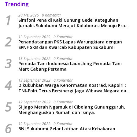
Trending
1
20 Mei 2026
0 Komentar
Simfoni Pena di Kaki Gunung Gede: Keteguhan
Jurnalis Sukabumi Merajut Kolaborasi Menuju Era
Baru
2
13 September 2022
0 Komentar
Penandatangan PKS Lapas Warungkiara dengan
SPNF SKB dan Kwarcab Kabupaten Sukabumi
3
13 September 2022
0 Komentar
Pemuda Tani Indonesia Launching Pemuda Tani
Mart Cabang Pertama
4
13 September 2022
0 Komentar
Dikukuhkan Warga Kehormatan Kostrad, Kapolri :
TNI-Polri Terus Bersinergi Jaga Wibawa Negara dan
Rakyat Indonesia
5
12 September 2022
0 Komentar
Si Jago Merah Ngamuk di Cibolang Gunungguruh,
Menghanguskan Rumah dan Isinya.
6
12 September 2022
0 Komentar
BNI Sukabumi Gelar Latihan Atasi Kebakaran