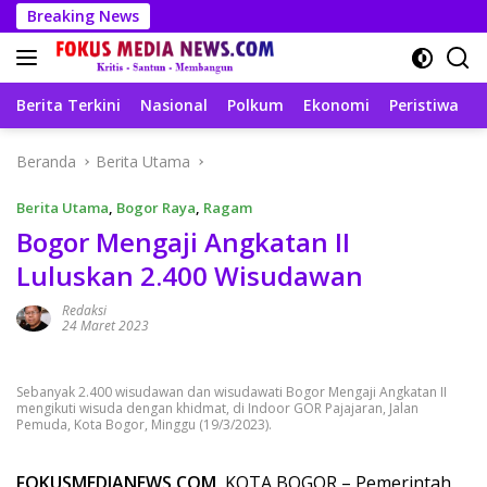
Langsung
Breaking News
ke
konten
Berita Terkini
Nasional
Polkum
Ekonomi
Peristiwa
T
Beranda
Berita Utama
Berita Utama
,
Bogor Raya
,
Ragam
Bogor Mengaji Angkatan II
Luluskan 2.400 Wisudawan
Redaksi
24 Maret 2023
Sebanyak 2.400 wisudawan dan wisudawati Bogor Mengaji Angkatan II
mengikuti wisuda dengan khidmat, di Indoor GOR Pajajaran, Jalan
Pemuda, Kota Bogor, Minggu (19/3/2023).
FOKUSMEDIANEWS.COM,
KOTA BOGOR – Pemerintah