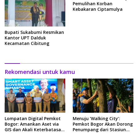
Pemulihan Korban
Kebakaran Ciptamulya
Bupati Sukabumi Resmikan
Kantor UPT Dalduk
Kecamatan Cibitung
Rekomendasi untuk kamu
Lompatan Digital Pemkot
Menuju ‘Walking City’:
Bogor: Amankan Aset via
Pemkot Bogor Akan Dorong
GIS dan Akali Keterbatasan
Penumpang dari Stasiun
APBD
Jadi Pejalan Kaki Sehat