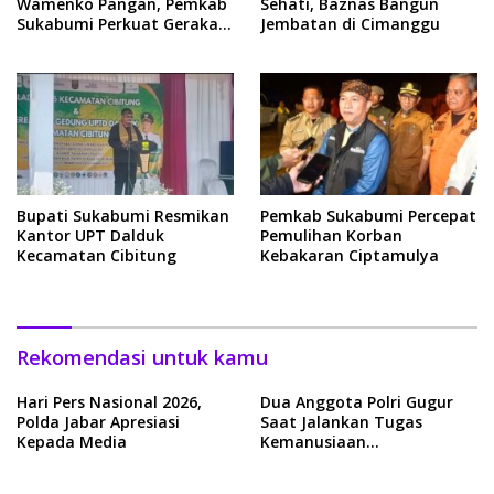
Wamenko Pangan, Pemkab
Sehati, Baznas Bangun
Sukabumi Perkuat Gerakan
Jembatan di Cimanggu
Pilah Sampah
Bupati Sukabumi Resmikan
Pemkab Sukabumi Percepat
Kantor UPT Dalduk
Pemulihan Korban
Kecamatan Cibitung
Kebakaran Ciptamulya
Rekomendasi untuk kamu
Hari Pers Nasional 2026,
Dua Anggota Polri Gugur
Polda Jabar Apresiasi
Saat Jalankan Tugas
Kepada Media
Kemanusiaan
Penanggulangan Bencana
Bandung Barat, Kapolda