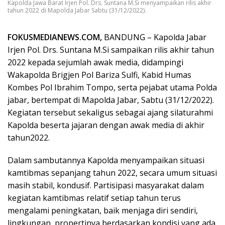
Kapolda Jawa Barat Irjen Pol. Drs. Suntana M.Si menyampaikan rilis akhir
tahun 2022 di Mapolda Jabar Sabtu (31/12/2022).
FOKUSMEDIANEWS.COM,
BANDUNG – Kapolda Jabar
Irjen Pol. Drs. Suntana M.Si sampaikan rilis akhir tahun
2022 kepada sejumlah awak media, didampingi
Wakapolda Brigjen Pol Bariza Sulfi, Kabid Humas
Kombes Pol Ibrahim Tompo, serta pejabat utama Polda
jabar, bertempat di Mapolda Jabar, Sabtu (31/12/2022).
Kegiatan tersebut sekaligus sebagai ajang silaturahmi
Kapolda beserta jajaran dengan awak media di akhir
tahun2022.
Dalam sambutannya Kapolda menyampaikan situasi
kamtibmas sepanjang tahun 2022, secara umum situasi
masih stabil, kondusif. Partisipasi masyarakat dalam
kegiatan kamtibmas relatif setiap tahun terus
mengalami peningkatan, baik menjaga diri sendiri,
lingkungan, propertinya berdasarkan kondisi yang ada.