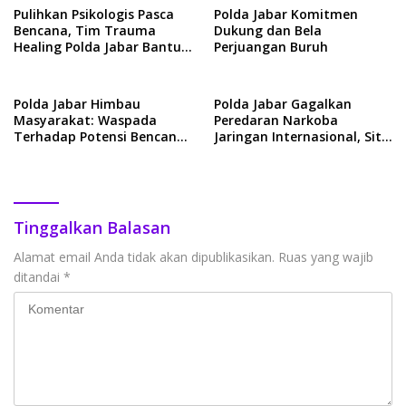
Jabar Sampaikan Duka
Pulihkan Psikologis Pasca
Polda Jabar Komitmen
Mendalam
Bencana, Tim Trauma
Dukung dan Bela
Healing Polda Jabar Bantu
Perjuangan Buruh
Anak-anak di Kabupaten
Bandung Barat
Polda Jabar Himbau
Polda Jabar Gagalkan
Masyarakat: Waspada
Peredaran Narkoba
Terhadap Potensi Bencana
Jaringan Internasional, Sita
Alam di Jawa Barat
Barang Bukti dan Senpi
Ilegal
Tinggalkan Balasan
Alamat email Anda tidak akan dipublikasikan.
Ruas yang wajib
ditandai
*