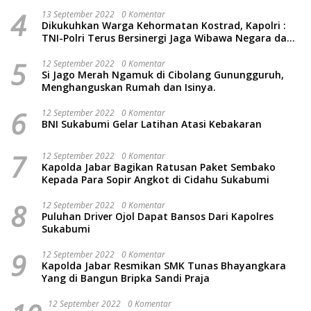
4
13 September 2022
0 Komentar
Dikukuhkan Warga Kehormatan Kostrad, Kapolri :
TNI-Polri Terus Bersinergi Jaga Wibawa Negara dan
Rakyat Indonesia
5
12 September 2022
0 Komentar
Si Jago Merah Ngamuk di Cibolang Gunungguruh,
Menghanguskan Rumah dan Isinya.
6
12 September 2022
0 Komentar
BNI Sukabumi Gelar Latihan Atasi Kebakaran
7
12 September 2022
0 Komentar
Kapolda Jabar Bagikan Ratusan Paket Sembako
Kepada Para Sopir Angkot di Cidahu Sukabumi
8
12 September 2022
0 Komentar
Puluhan Driver Ojol Dapat Bansos Dari Kapolres
Sukabumi
9
12 September 2022
0 Komentar
Kapolda Jabar Resmikan SMK Tunas Bhayangkara
Yang di Bangun Bripka Sandi Praja
12 September 2022
0 Komentar