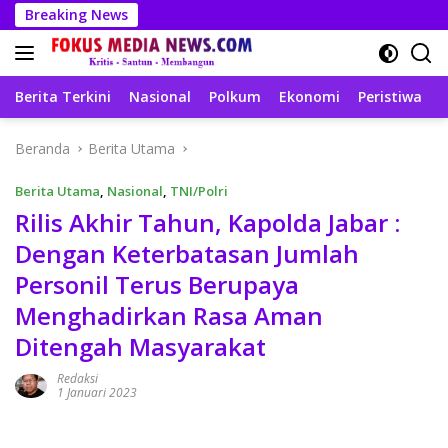
Langsung
Breaking News
ke
konten
Berita Terkini
Nasional
Polkum
Ekonomi
Peristiwa
T
Beranda
Berita Utama
Berita Utama
,
Nasional
,
TNI/Polri
Rilis Akhir Tahun, Kapolda Jabar :
Dengan Keterbatasan Jumlah
Personil Terus Berupaya
Menghadirkan Rasa Aman
Ditengah Masyarakat
Redaksi
1 Januari 2023