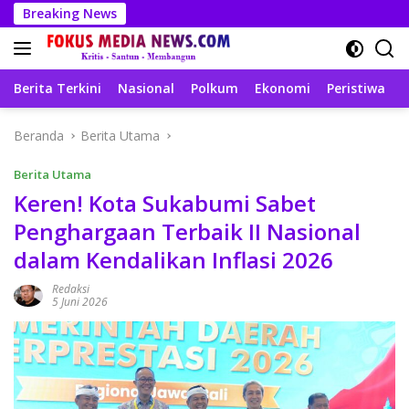
Langsung
Breaking News
ke
konten
Berita Terkini
Nasional
Polkum
Ekonomi
Peristiwa
T
Beranda
Berita Utama
Berita Utama
Keren! Kota Sukabumi Sabet
Penghargaan Terbaik II Nasional
dalam Kendalikan Inflasi 2026
Redaksi
5 Juni 2026