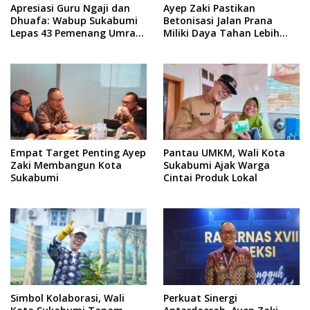
Apresiasi Guru Ngaji dan
Ayep Zaki Pastikan
Dhuafa: Wabup Sukabumi
Betonisasi Jalan Prana
Lepas 43 Pemenang Umrah
Miliki Daya Tahan Lebih
Muhibah Ramadan
Lama dari Aspal
Empat Target Penting Ayep
Pantau UMKM, Wali Kota
Zaki Membangun Kota
Sukabumi Ajak Warga
Sukabumi
Cintai Produk Lokal
Simbol Kolaborasi, Wali
Perkuat Sinergi