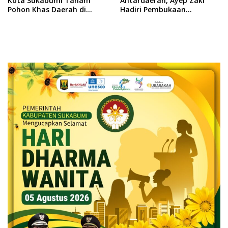
Kota Sukabumi Tanam
Antardaerah, Ayep Zaki
Pohon Khas Daerah di
Hadiri Pembukaan
Taman Cadika Medan
Rakernas XVIII APEKSI 2026
di Medan