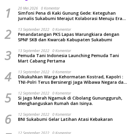
1
20 Mei 2026
0 Komentar
Simfoni Pena di Kaki Gunung Gede: Keteguhan
Jurnalis Sukabumi Merajut Kolaborasi Menuju Era
Baru
2
13 September 2022
0 Komentar
Penandatangan PKS Lapas Warungkiara dengan
SPNF SKB dan Kwarcab Kabupaten Sukabumi
3
13 September 2022
0 Komentar
Pemuda Tani Indonesia Launching Pemuda Tani
Mart Cabang Pertama
4
13 September 2022
0 Komentar
Dikukuhkan Warga Kehormatan Kostrad, Kapolri :
TNI-Polri Terus Bersinergi Jaga Wibawa Negara dan
Rakyat Indonesia
5
12 September 2022
0 Komentar
Si Jago Merah Ngamuk di Cibolang Gunungguruh,
Menghanguskan Rumah dan Isinya.
6
12 September 2022
0 Komentar
BNI Sukabumi Gelar Latihan Atasi Kebakaran
12 September 2022
0 Komentar