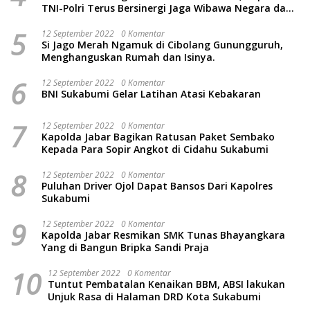
TNI-Polri Terus Bersinergi Jaga Wibawa Negara dan
Rakyat Indonesia
5
12 September 2022
0 Komentar
Si Jago Merah Ngamuk di Cibolang Gunungguruh,
Menghanguskan Rumah dan Isinya.
6
12 September 2022
0 Komentar
BNI Sukabumi Gelar Latihan Atasi Kebakaran
7
12 September 2022
0 Komentar
Kapolda Jabar Bagikan Ratusan Paket Sembako
Kepada Para Sopir Angkot di Cidahu Sukabumi
8
12 September 2022
0 Komentar
Puluhan Driver Ojol Dapat Bansos Dari Kapolres
Sukabumi
9
12 September 2022
0 Komentar
Kapolda Jabar Resmikan SMK Tunas Bhayangkara
Yang di Bangun Bripka Sandi Praja
10
12 September 2022
0 Komentar
Tuntut Pembatalan Kenaikan BBM, ABSI lakukan
Unjuk Rasa di Halaman DRD Kota Sukabumi