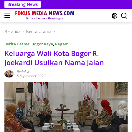
Langsung
Breaking News
ke
konten
Beranda
Berita Utama
Berita Utama
,
Bogor Raya
,
Ragam
Keluarga Wali Kota Bogor R.
Joekardi Usulkan Nama Jalan
Redaksi
5 September 2023