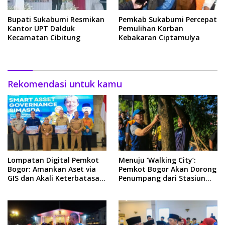
Bupati Sukabumi Resmikan
Pemkab Sukabumi Percepat
Kantor UPT Dalduk
Pemulihan Korban
Kecamatan Cibitung
Kebakaran Ciptamulya
Rekomendasi untuk kamu
Lompatan Digital Pemkot
Menuju ‘Walking City’:
Bogor: Amankan Aset via
Pemkot Bogor Akan Dorong
GIS dan Akali Keterbatasan
Penumpang dari Stasiun
APBD
Jadi Pejalan Kaki Sehat