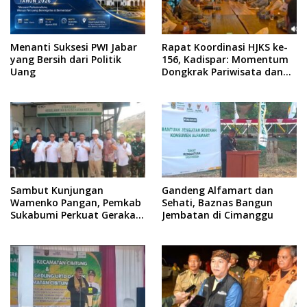
Menanti Suksesi PWI Jabar
Rapat Koordinasi HJKS ke-
yang Bersih dari Politik
156, Kadispar: Momentum
Uang
Dongkrak Pariwisata dan
Ekonomi
Sambut Kunjungan
Gandeng Alfamart dan
Wamenko Pangan, Pemkab
Sehati, Baznas Bangun
Sukabumi Perkuat Gerakan
Jembatan di Cimanggu
Pilah Sampah