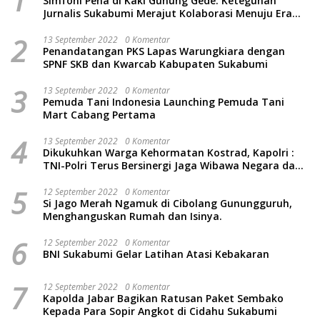
1
Simfoni Pena di Kaki Gunung Gede: Keteguhan
Jurnalis Sukabumi Merajut Kolaborasi Menuju Era
Baru
2
13 September 2022
0 Komentar
Penandatangan PKS Lapas Warungkiara dengan
SPNF SKB dan Kwarcab Kabupaten Sukabumi
3
13 September 2022
0 Komentar
Pemuda Tani Indonesia Launching Pemuda Tani
Mart Cabang Pertama
4
13 September 2022
0 Komentar
Dikukuhkan Warga Kehormatan Kostrad, Kapolri :
TNI-Polri Terus Bersinergi Jaga Wibawa Negara dan
Rakyat Indonesia
5
12 September 2022
0 Komentar
Si Jago Merah Ngamuk di Cibolang Gunungguruh,
Menghanguskan Rumah dan Isinya.
6
12 September 2022
0 Komentar
BNI Sukabumi Gelar Latihan Atasi Kebakaran
7
12 September 2022
0 Komentar
Kapolda Jabar Bagikan Ratusan Paket Sembako
Kepada Para Sopir Angkot di Cidahu Sukabumi