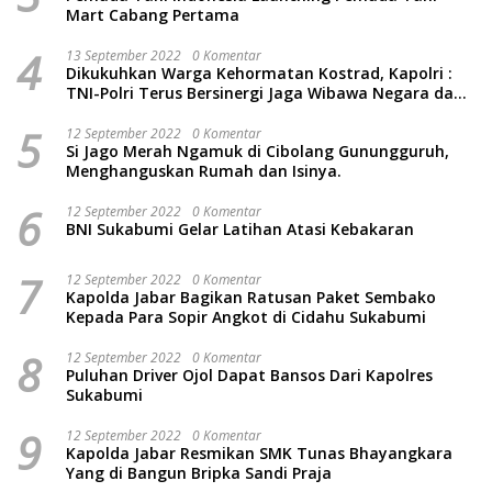
Mart Cabang Pertama
4
13 September 2022
0 Komentar
Dikukuhkan Warga Kehormatan Kostrad, Kapolri :
TNI-Polri Terus Bersinergi Jaga Wibawa Negara dan
Rakyat Indonesia
5
12 September 2022
0 Komentar
Si Jago Merah Ngamuk di Cibolang Gunungguruh,
Menghanguskan Rumah dan Isinya.
6
12 September 2022
0 Komentar
BNI Sukabumi Gelar Latihan Atasi Kebakaran
7
12 September 2022
0 Komentar
Kapolda Jabar Bagikan Ratusan Paket Sembako
Kepada Para Sopir Angkot di Cidahu Sukabumi
8
12 September 2022
0 Komentar
Puluhan Driver Ojol Dapat Bansos Dari Kapolres
Sukabumi
9
12 September 2022
0 Komentar
Kapolda Jabar Resmikan SMK Tunas Bhayangkara
Yang di Bangun Bripka Sandi Praja