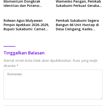
Momentum Dongkrak
Wamenko Pangan, Pemkab
Identitas dan Potensi
Sukabumi Perkuat Gerakan
Sukabumi
Pilah Sampah
Ridwan Agus Mulyawan
Pemkab Sukabumi Segera
Pimpin Apekkasi 2026-2029,
Bangun 66 Unit Huntap di
Bupati Sukabumi: Camat
Desa Ciengang, Kades
Adalah Ujung Tombak
Yudiyus Sampaikan
Pelayanan!
Apresiasi
Tinggalkan Balasan
Alamat email Anda tidak akan dipublikasikan.
Ruas yang wajib
ditandai
*