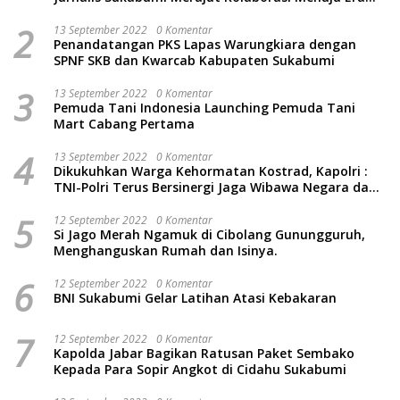
Baru
2
13 September 2022
0 Komentar
Penandatangan PKS Lapas Warungkiara dengan
SPNF SKB dan Kwarcab Kabupaten Sukabumi
3
13 September 2022
0 Komentar
Pemuda Tani Indonesia Launching Pemuda Tani
Mart Cabang Pertama
4
13 September 2022
0 Komentar
Dikukuhkan Warga Kehormatan Kostrad, Kapolri :
TNI-Polri Terus Bersinergi Jaga Wibawa Negara dan
Rakyat Indonesia
5
12 September 2022
0 Komentar
Si Jago Merah Ngamuk di Cibolang Gunungguruh,
Menghanguskan Rumah dan Isinya.
6
12 September 2022
0 Komentar
BNI Sukabumi Gelar Latihan Atasi Kebakaran
7
12 September 2022
0 Komentar
Kapolda Jabar Bagikan Ratusan Paket Sembako
Kepada Para Sopir Angkot di Cidahu Sukabumi