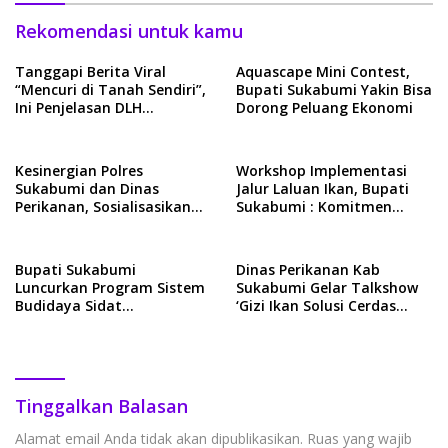
Rekomendasi untuk kamu
Tanggapi Berita Viral
Aquascape Mini Contest,
“Mencuri di Tanah Sendiri”,
Bupati Sukabumi Yakin Bisa
Ini Penjelasan DLH
Dorong Peluang Ekonomi
Sukabumi
Kesinergian Polres
Workshop Implementasi
Sukabumi dan Dinas
Jalur Laluan Ikan, Bupati
Perikanan, Sosialisasikan
Sukabumi : Komitmen
Permen KP Tentang
Jadikan Sidat Sebagai Ikon
Pengelolaan Lobster
Kab Sukabumi
Bupati Sukabumi
Dinas Perikanan Kab
Luncurkan Program Sistem
Sukabumi Gelar Talkshow
Budidaya Sidat
‘Gizi Ikan Solusi Cerdas
Tersegmentasi Di Ponpes
Cegah Stunting’
Assalam
Tinggalkan Balasan
Alamat email Anda tidak akan dipublikasikan.
Ruas yang wajib