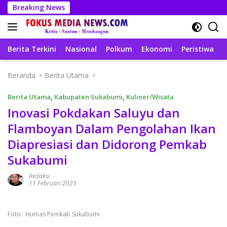
Langsung
Breaking News
ke
konten
Berita Terkini
Nasional
Polkum
Ekonomi
Peristiwa
T
Beranda
Berita Utama
Berita Utama
,
Kabupaten Sukabumi
,
Kuliner/Wisata
Inovasi Pokdakan Saluyu dan
Flamboyan Dalam Pengolahan Ikan
Diapresiasi dan Didorong Pemkab
Sukabumi
Redaksi
11 Februari 2023
Foto : Humas Pemkab Sukabumi