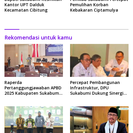
Kantor UPT Dalduk
Pemulihan Korban
Kecamatan Cibitung
Kebakaran Ciptamulya
Rekomendasi untuk kamu
Raperda
Percepat Pembangunan
Pertanggungjawaban APBD
Infrastruktur, DPU
2025 Kabupaten Sukabumi
Sukabumi Dukung Sinergi
Segera Disahkan Jadi Perda
Pemkab dengan Bappenas