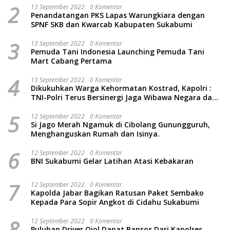
2
13 September 2022
0 Komentar
Penandatangan PKS Lapas Warungkiara dengan
SPNF SKB dan Kwarcab Kabupaten Sukabumi
3
13 September 2022
0 Komentar
Pemuda Tani Indonesia Launching Pemuda Tani
Mart Cabang Pertama
4
13 September 2022
0 Komentar
Dikukuhkan Warga Kehormatan Kostrad, Kapolri :
TNI-Polri Terus Bersinergi Jaga Wibawa Negara dan
Rakyat Indonesia
5
12 September 2022
0 Komentar
Si Jago Merah Ngamuk di Cibolang Gunungguruh,
Menghanguskan Rumah dan Isinya.
6
12 September 2022
0 Komentar
BNI Sukabumi Gelar Latihan Atasi Kebakaran
7
12 September 2022
0 Komentar
Kapolda Jabar Bagikan Ratusan Paket Sembako
Kepada Para Sopir Angkot di Cidahu Sukabumi
8
12 September 2022
0 Komentar
Puluhan Driver Ojol Dapat Bansos Dari Kapolres