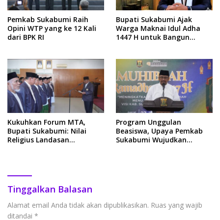
Pemkab Sukabumi Raih
Bupati Sukabumi Ajak
Opini WTP yang ke 12 Kali
Warga Maknai Idul Adha
dari BPK RI
1447 H untuk Bangun
Sukabumi yang Mubarokah
Kukuhkan Forum MTA,
Program Unggulan
Bupati Sukabumi: Nilai
Beasiswa, Upaya Pemkab
Religius Landasan
Sukabumi Wujudkan
Pelayanan Publik yang
Generasi Emas
Amanah
Tinggalkan Balasan
Alamat email Anda tidak akan dipublikasikan.
Ruas yang wajib
ditandai
*