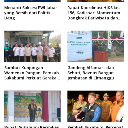
Menanti Suksesi PWI Jabar
Rapat Koordinasi HJKS ke-
yang Bersih dari Politik
156, Kadispar: Momentum
Uang
Dongkrak Pariwisata dan
Ekonomi
Sambut Kunjungan
Gandeng Alfamart dan
Wamenko Pangan, Pemkab
Sehati, Baznas Bangun
Sukabumi Perkuat Gerakan
Jembatan di Cimanggu
Pilah Sampah
Bupati Sukabumi Resmikan
Pemkab Sukabumi Percepat