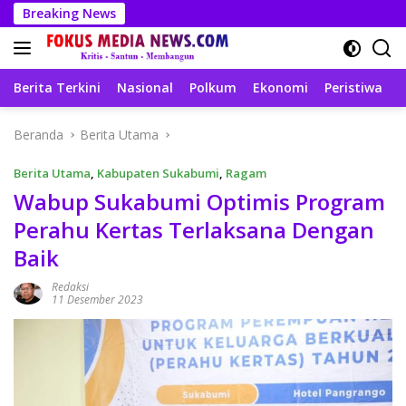
Langsung
Breaking News
ke
konten
Berita Terkini
Nasional
Polkum
Ekonomi
Peristiwa
T
Beranda
Berita Utama
Berita Utama
,
Kabupaten Sukabumi
,
Ragam
Wabup Sukabumi Optimis Program
Perahu Kertas Terlaksana Dengan
Baik
Redaksi
11 Desember 2023