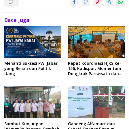
Baca Juga
Menanti Suksesi PWI Jabar
Rapat Koordinasi HJKS ke-
yang Bersih dari Politik
156, Kadispar: Momentum
Uang
Dongkrak Pariwisata dan
Ekonomi
Sambut Kunjungan
Gandeng Alfamart dan
Wamenko Pangan, Pemkab
Sehati, Baznas Bangun