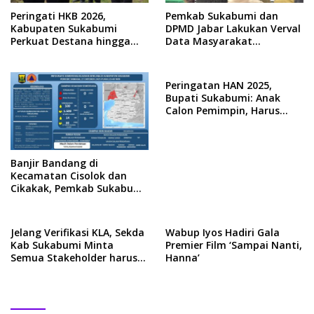
Peringati HKB 2026,
Pemkab Sukabumi dan
Kabupaten Sukabumi
DPMD Jabar Lakukan Verval
Perkuat Destana hingga
Data Masyarakat
Sistem Peringatan Dini
Terdampak Bencana di
Kecamatan Simpenan
Peringatan HAN 2025,
Bupati Sukabumi: Anak
Calon Pemimpin, Harus
Menjadi Generasi Unggul
Banjir Bandang di
Kecamatan Cisolok dan
Cikakak, Pemkab Sukabumi
Tetapkan Status Tanggap
Darurat
Jelang Verifikasi KLA, Sekda
Wabup Iyos Hadiri Gala
Kab Sukabumi Minta
Premier Film ‘Sampai Nanti,
Semua Stakeholder harus
Hanna’
Terlibat Aktif dan
Bersinergi