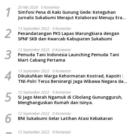
1
20 Mei 2026
0 Komentar
Simfoni Pena di Kaki Gunung Gede: Keteguhan
Jurnalis Sukabumi Merajut Kolaborasi Menuju Era
Baru
2
13 September 2022
0 Komentar
Penandatangan PKS Lapas Warungkiara dengan
SPNF SKB dan Kwarcab Kabupaten Sukabumi
3
13 September 2022
0 Komentar
Pemuda Tani Indonesia Launching Pemuda Tani
Mart Cabang Pertama
4
13 September 2022
0 Komentar
Dikukuhkan Warga Kehormatan Kostrad, Kapolri :
TNI-Polri Terus Bersinergi Jaga Wibawa Negara dan
Rakyat Indonesia
5
12 September 2022
0 Komentar
Si Jago Merah Ngamuk di Cibolang Gunungguruh,
Menghanguskan Rumah dan Isinya.
6
12 September 2022
0 Komentar
BNI Sukabumi Gelar Latihan Atasi Kebakaran
12 September 2022
0 Komentar