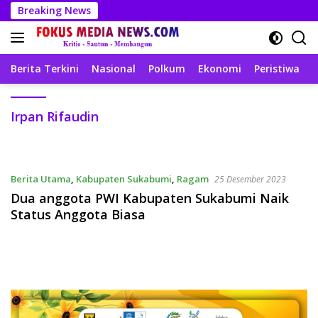
Langsung
Breaking News
ke
konten
Berita Terkini
Nasional
Polkum
Ekonomi
Peristiwa
T
Irpan Rifaudin
Berita Utama
,
Kabupaten Sukabumi
,
Ragam
25 Desember 2023
Dua anggota PWI Kabupaten Sukabumi Naik
Status Anggota Biasa