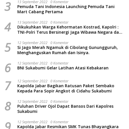
3
13 September 2022
0 Komentar
Pemuda Tani Indonesia Launching Pemuda Tani
Mart Cabang Pertama
4
13 September 2022
0 Komentar
Dikukuhkan Warga Kehormatan Kostrad, Kapolri :
TNI-Polri Terus Bersinergi Jaga Wibawa Negara dan
Rakyat Indonesia
5
12 September 2022
0 Komentar
Si Jago Merah Ngamuk di Cibolang Gunungguruh,
Menghanguskan Rumah dan Isinya.
6
12 September 2022
0 Komentar
BNI Sukabumi Gelar Latihan Atasi Kebakaran
7
12 September 2022
0 Komentar
Kapolda Jabar Bagikan Ratusan Paket Sembako
Kepada Para Sopir Angkot di Cidahu Sukabumi
8
12 September 2022
0 Komentar
Puluhan Driver Ojol Dapat Bansos Dari Kapolres
Sukabumi
9
12 September 2022
0 Komentar
Kapolda Jabar Resmikan SMK Tunas Bhayangkara