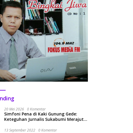
nding
20 Mei 2026
0 Komentar
Simfoni Pena di Kaki Gunung Gede:
Keteguhan Jurnalis Sukabumi Merajut
Kolaborasi Menuju Era Baru
13 September 2022
0 Komentar