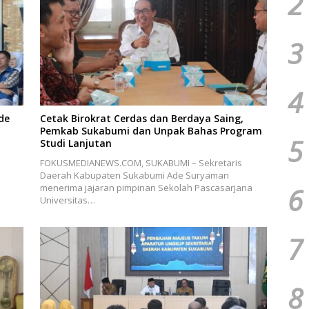
2
3
4
de
Cetak Birokrat Cerdas dan Berdaya Saing,
Pemkab Sukabumi dan Unpak Bahas Program
5
Studi Lanjutan
FOKUSMEDIANEWS.COM, SUKABUMI – Sekretaris
Daerah Kabupaten Sukabumi Ade Suryaman
menerima jajaran pimpinan Sekolah Pascasarjana
6
Universitas…
7
8