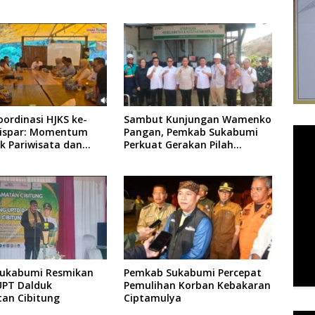
ordinasi HJKS ke-
Sambut Kunjungan Wamenko
dispar: Momentum
Pangan, Pemkab Sukabumi
k Pariwisata dan
Perkuat Gerakan Pilah
i
Sampah
Sukabumi Resmikan
Pemkab Sukabumi Percepat
UPT Dalduk
Pemulihan Korban Kebakaran
an Cibitung
Ciptamulya