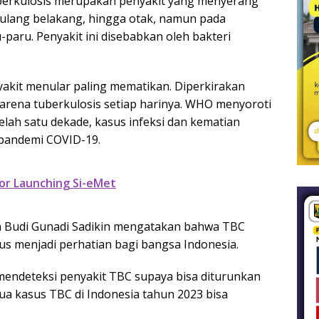
uberkulosis merupakan penyakit yang menyerang
 tulang belakang, hingga otak, namun pada
ru. Penyakit ini disebabkan oleh bakteri
yakit menular paling mematikan. Diperkirakan
arena tuberkulosis setiap harinya. WHO menyoroti
elah satu dekade, kasus infeksi dan kematian
 pandemi COVID-19.
or Launching Si-eMet
n Budi Gunadi Sadikin mengatakan bahwa TBC
s menjadi perhatian bagi bangsa Indonesia.
mendeteksi penyakit TBC supaya bisa diturunkan
ua kasus TBC di Indonesia tahun 2023 bisa