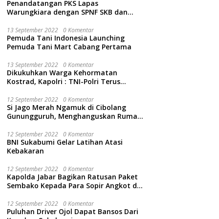
Penandatangan PKS Lapas
Warungkiara dengan SPNF SKB dan
Kwarcab Kabupaten Sukabumi
13 September 2022
0 Komentar
Pemuda Tani Indonesia Launching
Pemuda Tani Mart Cabang Pertama
13 September 2022
0 Komentar
Dikukuhkan Warga Kehormatan
Kostrad, Kapolri : TNI-Polri Terus
Bersinergi Jaga Wibawa Negara dan
Rakyat Indonesia
12 September 2022
0 Komentar
Si Jago Merah Ngamuk di Cibolang
Gunungguruh, Menghanguskan Rumah
dan Isinya.
12 September 2022
0 Komentar
BNI Sukabumi Gelar Latihan Atasi
Kebakaran
12 September 2022
0 Komentar
Kapolda Jabar Bagikan Ratusan Paket
Sembako Kepada Para Sopir Angkot di
Cidahu Sukabumi
12 September 2022
0 Komentar
Puluhan Driver Ojol Dapat Bansos Dari