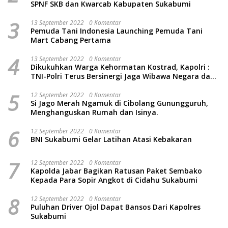
SPNF SKB dan Kwarcab Kabupaten Sukabumi
3
13 September 2022
0 Komentar
Pemuda Tani Indonesia Launching Pemuda Tani
Mart Cabang Pertama
4
13 September 2022
0 Komentar
Dikukuhkan Warga Kehormatan Kostrad, Kapolri :
TNI-Polri Terus Bersinergi Jaga Wibawa Negara dan
Rakyat Indonesia
5
12 September 2022
0 Komentar
Si Jago Merah Ngamuk di Cibolang Gunungguruh,
Menghanguskan Rumah dan Isinya.
6
12 September 2022
0 Komentar
BNI Sukabumi Gelar Latihan Atasi Kebakaran
7
12 September 2022
0 Komentar
Kapolda Jabar Bagikan Ratusan Paket Sembako
Kepada Para Sopir Angkot di Cidahu Sukabumi
8
12 September 2022
0 Komentar
Puluhan Driver Ojol Dapat Bansos Dari Kapolres
Sukabumi