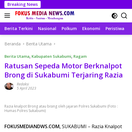
Langsung
Breaking News
ke
konten
Berita Terkini
Nasional
Polkum
Ekonomi
Peristiwa
T
Beranda
Berita Utama
Berita Utama
,
Kabupaten Sukabumi
,
Ragam
Ratusan Sepeda Motor Berknalpot
Brong di Sukabumi Terjaring Razia
Redaksi
5 April 2023
Razia knalpot Brong atau bising oleh jajaran Polres Sukabumi (Foto :
Humas Polres Sukabumi)
FOKUSMEDIANDWS.COM,
SUKABUMI – Razia Knalpot