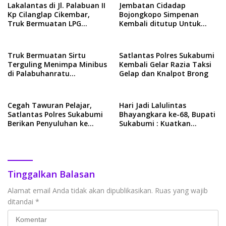
Lakalantas di Jl. Palabuan II
Jembatan Cidadap
Kp Cilanglap Cikembar,
Bojongkopo Simpenan
Truk Bermuatan LPG
Kembali ditutup Untuk
Hantam Dump Truk Hino,
Kendaraan Roda Empat
Tak ada Korban Jiwa
Truk Bermuatan Sirtu
Satlantas Polres Sukabumi
Terguling Menimpa Minibus
Kembali Gelar Razia Taksi
di Palabuhanratu
Gelap dan Knalpot Brong
Sukabumi, 4 Orang Tewas
dan 6 Luka-luka
Cegah Tawuran Pelajar,
Hari Jadi Lalulintas
Satlantas Polres Sukabumi
Bhayangkara ke-68, Bupati
Berikan Penyuluhan ke
Sukabumi : Kuatkan
Sekolah
Sinergitas Untuk Sukabumi
Lebih Baik
Tinggalkan Balasan
Alamat email Anda tidak akan dipublikasikan.
Ruas yang wajib
ditandai
*