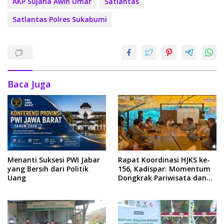
AKP Sujana Awin Umar
Satlantas
Satlantas Polres Sukabumi
Baca Juga
Menanti Suksesi PWI Jabar
Rapat Koordinasi HJKS ke-
yang Bersih dari Politik
156, Kadispar: Momentum
Uang
Dongkrak Pariwisata dan
Ekonomi