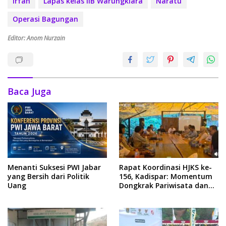
Irfan
Lapas kelas IIB Warungkiara
Naratu
Operasi Bagungan
Editor: Anom Nurzain
Baca Juga
Menanti Suksesi PWI Jabar
Rapat Koordinasi HJKS ke-
yang Bersih dari Politik
156, Kadispar: Momentum
Uang
Dongkrak Pariwisata dan
Ekonomi