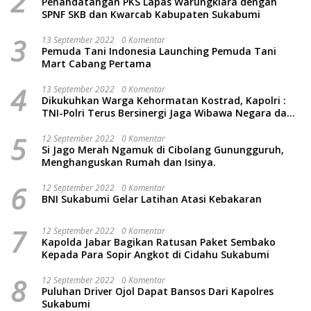
2
Penandatangan PKS Lapas Warungkiara dengan
SPNF SKB dan Kwarcab Kabupaten Sukabumi
3
13 September 2022
0 Komentar
Pemuda Tani Indonesia Launching Pemuda Tani
Mart Cabang Pertama
4
13 September 2022
0 Komentar
Dikukuhkan Warga Kehormatan Kostrad, Kapolri :
TNI-Polri Terus Bersinergi Jaga Wibawa Negara dan
Rakyat Indonesia
5
12 September 2022
0 Komentar
Si Jago Merah Ngamuk di Cibolang Gunungguruh,
Menghanguskan Rumah dan Isinya.
6
12 September 2022
0 Komentar
BNI Sukabumi Gelar Latihan Atasi Kebakaran
7
12 September 2022
0 Komentar
Kapolda Jabar Bagikan Ratusan Paket Sembako
Kepada Para Sopir Angkot di Cidahu Sukabumi
8
12 September 2022
0 Komentar
Puluhan Driver Ojol Dapat Bansos Dari Kapolres
Sukabumi