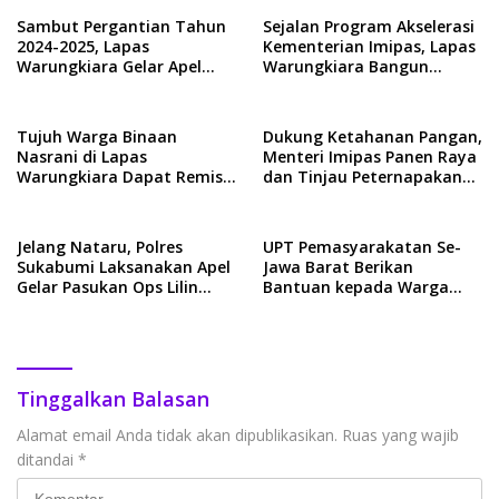
Sambut Pergantian Tahun
Sejalan Program Akselerasi
2024-2025, Lapas
Kementerian Imipas, Lapas
Warungkiara Gelar Apel
Warungkiara Bangun
Siaga
Kemandirian WBP dengan
Berbagai Bidang Keahlian
Tujuh Warga Binaan
Dukung Ketahanan Pangan,
Nasrani di Lapas
Menteri Imipas Panen Raya
Warungkiara Dapat Remisi
dan Tinjau Peternapakan
Natal Tahun 2024
Sapi di Lapas Warungkiara
Jelang Nataru, Polres
UPT Pemasyarakatan Se-
Sukabumi Laksanakan Apel
Jawa Barat Berikan
Gelar Pasukan Ops Lilin
Bantuan kepada Warga
Lodaya 2024
Terdampak Bencana Alam
di Kab. Sukabumi
Tinggalkan Balasan
Alamat email Anda tidak akan dipublikasikan.
Ruas yang wajib
ditandai
*