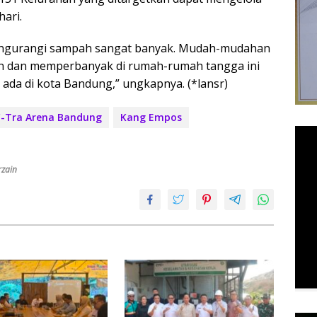
ari.
mengurangi sampah sangat banyak. Mudah-mudahan
n dan memperbanyak di rumah-rumah tangga ini
ada di kota Bandung,” ungkapnya. (*lansr)
-Tra Arena Bandung
Kang Empos
rzain