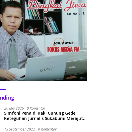
nding
20 Mei 2026
0 Komentar
Simfoni Pena di Kaki Gunung Gede:
Keteguhan Jurnalis Sukabumi Merajut
Kolaborasi Menuju Era Baru
13 September 2022
0 Komentar