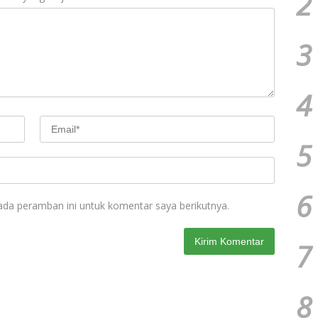
2
3
4
5
6
ada peramban ini untuk komentar saya berikutnya.
7
8