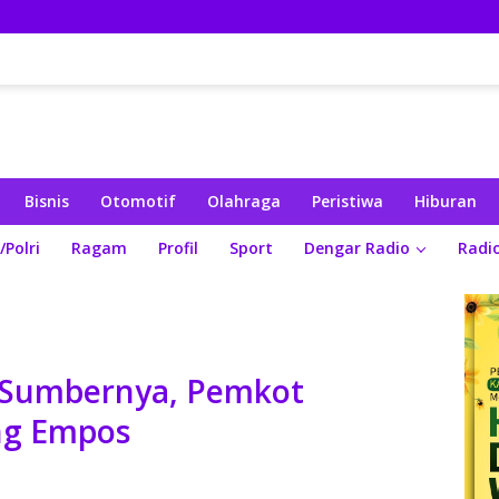
Bisnis
Otomotif
Olahraga
Peristiwa
Hiburan
/Polri
Ragam
Profil
Sport
Dengar Radio
Radi
 Sumbernya, Pemkot
ng Empos