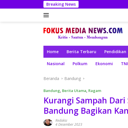
Langsung
Breaking News
ke
konten
Home
Berita Terbaru
Pendidikan
Nasional
Polkum
Ekonomi
TNI
Beranda
Bandung
Bandung
,
Berita Utama
,
Ragam
Kurangi Sampah Dari
Bandung Bagikan Ka
Redaksi
4 Desember 2023