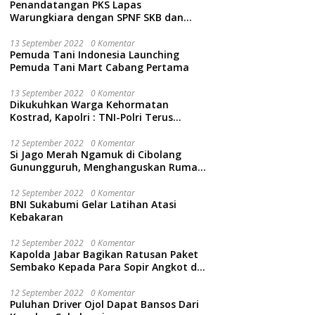
Penandatangan PKS Lapas
Warungkiara dengan SPNF SKB dan
Kwarcab Kabupaten Sukabumi
13 September 2022
0 Komentar
Pemuda Tani Indonesia Launching
Pemuda Tani Mart Cabang Pertama
13 September 2022
0 Komentar
Dikukuhkan Warga Kehormatan
Kostrad, Kapolri : TNI-Polri Terus
Bersinergi Jaga Wibawa Negara dan
Rakyat Indonesia
12 September 2022
0 Komentar
Si Jago Merah Ngamuk di Cibolang
Gunungguruh, Menghanguskan Rumah
dan Isinya.
12 September 2022
0 Komentar
BNI Sukabumi Gelar Latihan Atasi
Kebakaran
12 September 2022
0 Komentar
Kapolda Jabar Bagikan Ratusan Paket
Sembako Kepada Para Sopir Angkot di
Cidahu Sukabumi
12 September 2022
0 Komentar
Puluhan Driver Ojol Dapat Bansos Dari