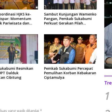
ordinasi HJKS ke-
Sambut Kunjungan Wamenko
dispar: Momentum
Pangan, Pemkab Sukabumi
k Pariwisata dan
Perkuat Gerakan Pilah
i
Sampah
Sukabumi Resmikan
Pemkab Sukabumi Percepat
UPT Dalduk
Pemulihan Korban Kebakaran
an Cibitung
Ciptamulya
Tre
1
Ruas yang wajib ditandai
*