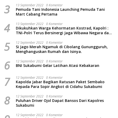
3
13 September 2022
0 Komentar
Pemuda Tani Indonesia Launching Pemuda Tani
Mart Cabang Pertama
4
13 September 2022
0 Komentar
Dikukuhkan Warga Kehormatan Kostrad, Kapolri :
TNI-Polri Terus Bersinergi Jaga Wibawa Negara dan
Rakyat Indonesia
5
12 September 2022
0 Komentar
Si Jago Merah Ngamuk di Cibolang Gunungguruh,
Menghanguskan Rumah dan Isinya.
6
12 September 2022
0 Komentar
BNI Sukabumi Gelar Latihan Atasi Kebakaran
7
12 September 2022
0 Komentar
Kapolda Jabar Bagikan Ratusan Paket Sembako
Kepada Para Sopir Angkot di Cidahu Sukabumi
8
12 September 2022
0 Komentar
Puluhan Driver Ojol Dapat Bansos Dari Kapolres
Sukabumi
12 September 2022
0 Komentar