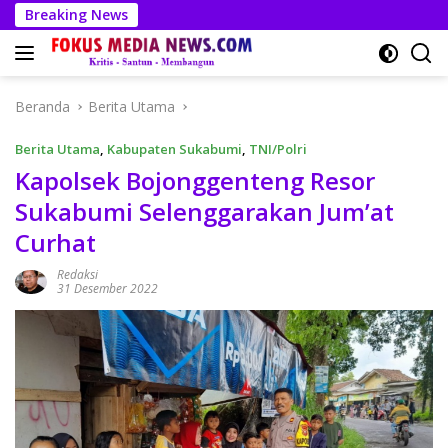
Langsung
Breaking News
ke
konten
Beranda
Berita Utama
Berita Utama
,
Kabupaten Sukabumi
,
TNI/Polri
Kapolsek Bojonggenteng Resor
Sukabumi Selenggarakan Jum’at
Curhat
Redaksi
31 Desember 2022