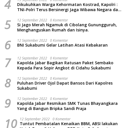
4
Dikukuhkan Warga Kehormatan Kostrad, Kapolri :
TNI-Polri Terus Bersinergi Jaga Wibawa Negara dan
Rakyat Indonesia
5
12 September 2022
0 Komentar
Si Jago Merah Ngamuk di Cibolang Gunungguruh,
Menghanguskan Rumah dan Isinya.
6
12 September 2022
0 Komentar
BNI Sukabumi Gelar Latihan Atasi Kebakaran
7
12 September 2022
0 Komentar
Kapolda Jabar Bagikan Ratusan Paket Sembako
Kepada Para Sopir Angkot di Cidahu Sukabumi
8
12 September 2022
0 Komentar
Puluhan Driver Ojol Dapat Bansos Dari Kapolres
Sukabumi
9
12 September 2022
0 Komentar
Kapolda Jabar Resmikan SMK Tunas Bhayangkara
Yang di Bangun Bripka Sandi Praja
10
12 September 2022
0 Komentar
Tuntut Pembatalan Kenaikan BBM, ABSI lakukan