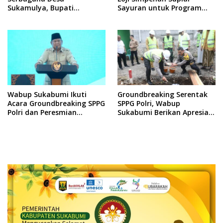
Sukamulya, Bupati
Sayuran untuk Program
Sukabumi: Jadikan Sarana
MBG Polres Sukabumi
Kegiatan Produktif
Wabup Sukabumi Ikuti
Groundbreaking Serentak
Acara Groundbreaking SPPG
SPPG Polri, Wabup
Polri dan Peresmian
Sukabumi Berikan Apresiasi
Gudang Ketahanan Pangan
dan Dukung Penuh
Polri Secara Virtual