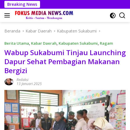
Langsung
Breaking News
ke
konten
Beranda
Kabar Daerah
Kabupaten Sukabumi
Berita Utama
,
Kabar Daerah
,
Kabupaten Sukabumi
,
Ragam
Wabup Sukabumi Tinjau Launching
Dapur Sehat Pembagian Makanan
Bergizi
Redaksi
13 Januari 2025