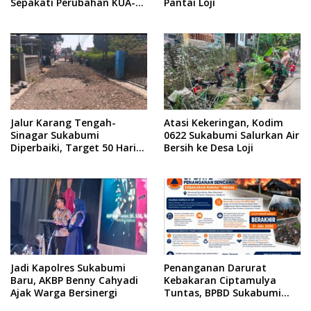
Sepakati Perubahan KUA-
Pantai Loji
PPAS 2026
Jalur Karang Tengah-
Atasi Kekeringan, Kodim
Sinagar Sukabumi
0622 Sukabumi Salurkan Air
Diperbaiki, Target 50 Hari
Bersih ke Desa Loji
Rampung
Jadi Kapolres Sukabumi
Penanganan Darurat
Baru, AKBP Benny Cahyadi
Kebakaran Ciptamulya
Ajak Warga Bersinergi
Tuntas, BPBD Sukabumi
Kawal Tahap Pemulihan