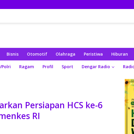
Bisnis
Otomotif
Olahraga
Peristiwa
Hiburan
/Polri
Ragam
Profil
Sport
Dengar Radio
Radi
rkan Persiapan HCS ke-6
emenkes RI