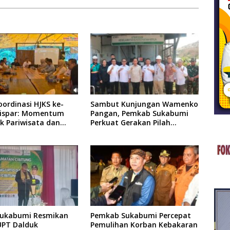
ordinasi HJKS ke-
Sambut Kunjungan Wamenko
dispar: Momentum
Pangan, Pemkab Sukabumi
k Pariwisata dan
Perkuat Gerakan Pilah
i
Sampah
Sukabumi Resmikan
Pemkab Sukabumi Percepat
UPT Dalduk
Pemulihan Korban Kebakaran