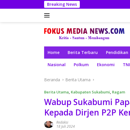
Langsung
Breaking News
ke
konten
Home
Berita Terbaru
Pendidikan
Nasional
Polkum
Ekonomi
TNI
Beranda
Berita Utama
Berita Utama
,
Kabupaten Sukabumi
,
Ragam
Wabup Sukabumi Papa
Kepada Dirjen P2P K
Redaksi
18 Juli 2024