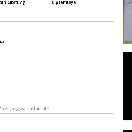
an Cibitung
Ciptamulya
ma
m
Ruas yang wajib ditandai
*