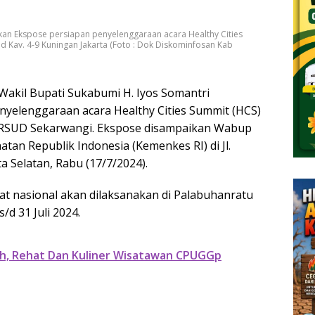
kan Ekspose persiapan penyelenggaraan acara Healthy Cities
aid Kav. 4-9 Kuningan Jakarta (Foto : Dok Diskominfosan Kab
akil Bupati Sukabumi H. Iyos Somantri
yelenggaraan acara Healthy Cities Summit (HCS)
ia RSUD Sekarwangi. Ekspose disampaikan Wabup
tan Republik Indonesia (Kemenkes RI) di Jl.
a Selatan, Rabu (17/7/2024).
kat nasional akan dilaksanakan di Palabuhanratu
d 31 Juli 2024.
h, Rehat Dan Kuliner Wisatawan CPUGGp