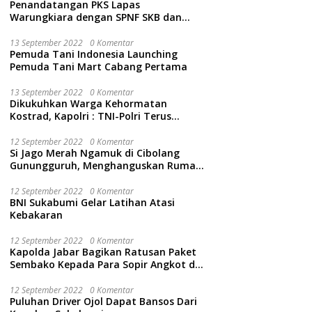
Penandatangan PKS Lapas
Warungkiara dengan SPNF SKB dan
Kwarcab Kabupaten Sukabumi
13 September 2022
0 Komentar
Pemuda Tani Indonesia Launching
Pemuda Tani Mart Cabang Pertama
13 September 2022
0 Komentar
Dikukuhkan Warga Kehormatan
Kostrad, Kapolri : TNI-Polri Terus
Bersinergi Jaga Wibawa Negara dan
Rakyat Indonesia
12 September 2022
0 Komentar
Si Jago Merah Ngamuk di Cibolang
Gunungguruh, Menghanguskan Rumah
dan Isinya.
12 September 2022
0 Komentar
BNI Sukabumi Gelar Latihan Atasi
Kebakaran
12 September 2022
0 Komentar
Kapolda Jabar Bagikan Ratusan Paket
Sembako Kepada Para Sopir Angkot di
Cidahu Sukabumi
12 September 2022
0 Komentar
Puluhan Driver Ojol Dapat Bansos Dari