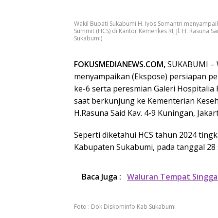
Wakil Bupati Sukabumi H. Iyos Somantri menyampai
Summit (HCS) di Kantor Kemenkes RI, Jl. H. Rasuna S
Sukabumi)
FOKUSMEDIANEWS.COM,
SUKABUMI – W
menyampaikan (Ekspose) persiapan pen
ke-6 serta peresmian Galeri Hospital
saat berkunjung ke Kementerian Keseha
H.Rasuna Said Kav. 4-9 Kuningan, Jakart
Seperti diketahui HCS tahun 2024 ting
Kabupaten Sukabumi, pada tanggal 28 s/
Baca Juga :
Waluran Tempat Singga
Foto : Dok Diskominfo Kab Sukabumi