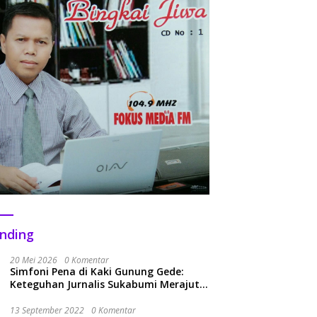
nding
20 Mei 2026
0 Komentar
Simfoni Pena di Kaki Gunung Gede:
Keteguhan Jurnalis Sukabumi Merajut
Kolaborasi Menuju Era Baru
13 September 2022
0 Komentar