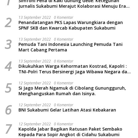
1
Simfoni Pena di Kaki Gunung Gede: Keteguhan
Jurnalis Sukabumi Merajut Kolaborasi Menuju Era
Baru
2
13 September 2022
0 Komentar
Penandatangan PKS Lapas Warungkiara dengan
SPNF SKB dan Kwarcab Kabupaten Sukabumi
3
13 September 2022
0 Komentar
Pemuda Tani Indonesia Launching Pemuda Tani
Mart Cabang Pertama
4
13 September 2022
0 Komentar
Dikukuhkan Warga Kehormatan Kostrad, Kapolri :
TNI-Polri Terus Bersinergi Jaga Wibawa Negara dan
Rakyat Indonesia
5
12 September 2022
0 Komentar
Si Jago Merah Ngamuk di Cibolang Gunungguruh,
Menghanguskan Rumah dan Isinya.
6
12 September 2022
0 Komentar
BNI Sukabumi Gelar Latihan Atasi Kebakaran
7
12 September 2022
0 Komentar
Kapolda Jabar Bagikan Ratusan Paket Sembako
Kepada Para Sopir Angkot di Cidahu Sukabumi