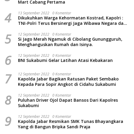
Mart Cabang Pertama
4
13 September 2022
0 Komentar
Dikukuhkan Warga Kehormatan Kostrad, Kapolri :
TNI-Polri Terus Bersinergi Jaga Wibawa Negara dan
Rakyat Indonesia
5
12 September 2022
0 Komentar
Si Jago Merah Ngamuk di Cibolang Gunungguruh,
Menghanguskan Rumah dan Isinya.
6
12 September 2022
0 Komentar
BNI Sukabumi Gelar Latihan Atasi Kebakaran
7
12 September 2022
0 Komentar
Kapolda Jabar Bagikan Ratusan Paket Sembako
Kepada Para Sopir Angkot di Cidahu Sukabumi
8
12 September 2022
0 Komentar
Puluhan Driver Ojol Dapat Bansos Dari Kapolres
Sukabumi
9
12 September 2022
0 Komentar
Kapolda Jabar Resmikan SMK Tunas Bhayangkara
Yang di Bangun Bripka Sandi Praja