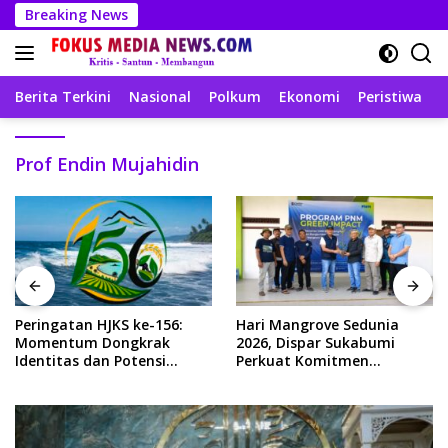
Langsung
Breaking News
ke
konten
Berita Terkini
Nasional
Polkum
Ekonomi
Peristiwa
T
Prof Endin Mujahidin
Peringatan HJKS ke-156:
Hari Mangrove Sedunia
Momentum Dongkrak
2026, Dispar Sukabumi
Identitas dan Potensi
Perkuat Komitmen
Sukabumi
Konservasi di Kawasan
Geopark Ciletuh