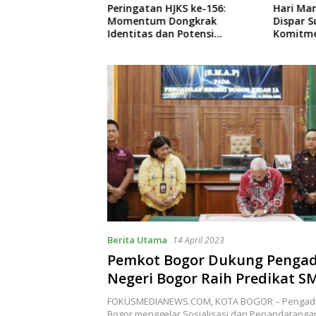
HJKS ke-156:
Hari Mangrove Sedunia 2026,
Kebakar
Dongkrak
Dispar Sukabumi Perkuat
Nyalind
an Potensi
Komitmen Konservasi di
Tewaska
Kawasan Geopark Ciletuh
Berita Utama
14 April 2023
Pemkot Bogor Dukung Pengad
Negeri Bogor Raih Predikat S
FOKUSMEDIANEWS.COM, KOTA BOGOR – Pengadila
Bogor menggelar Sosialisasi dan Penandatang