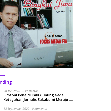
nding
20 Mei 2026
0 Komentar
Simfoni Pena di Kaki Gunung Gede:
Keteguhan Jurnalis Sukabumi Merajut
Kolaborasi Menuju Era Baru
13 September 2022
0 Komentar