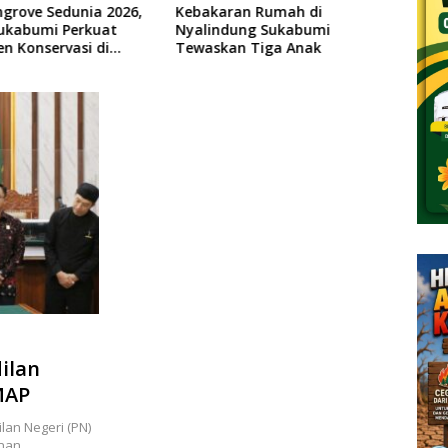
an Rumah di
Pemkab Sukabumi Dorong
Dong
ung Sukabumi
Sektor Kelautan dan UMKM
DPU 
n Tiga Anak
Lewat Wisata Bahari
Rekon
Terintegrasi
Situ
ilan
MAP
n Negeri (PN)
anan