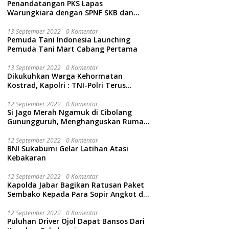
Penandatangan PKS Lapas
Warungkiara dengan SPNF SKB dan
Kwarcab Kabupaten Sukabumi
13 September 2022
0 Komentar
Pemuda Tani Indonesia Launching
Pemuda Tani Mart Cabang Pertama
13 September 2022
0 Komentar
Dikukuhkan Warga Kehormatan
Kostrad, Kapolri : TNI-Polri Terus
Bersinergi Jaga Wibawa Negara dan
Rakyat Indonesia
12 September 2022
0 Komentar
Si Jago Merah Ngamuk di Cibolang
Gunungguruh, Menghanguskan Rumah
dan Isinya.
12 September 2022
0 Komentar
BNI Sukabumi Gelar Latihan Atasi
Kebakaran
12 September 2022
0 Komentar
Kapolda Jabar Bagikan Ratusan Paket
Sembako Kepada Para Sopir Angkot di
Cidahu Sukabumi
12 September 2022
0 Komentar
Puluhan Driver Ojol Dapat Bansos Dari