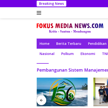
Langsung
Breaking News
ke
konten
Home
Berita Terbaru
Pendidikan
Nasional
Polkum
Ekonomi
TNI
Pembangunan Sistem Manajemen