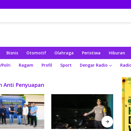
Bisnis
Otomotif
Olahraga
Peristiwa
Hiburan
/Polri
Ragam
Profil
Sport
Dengar Radio
Radi
 Anti Penyuapan