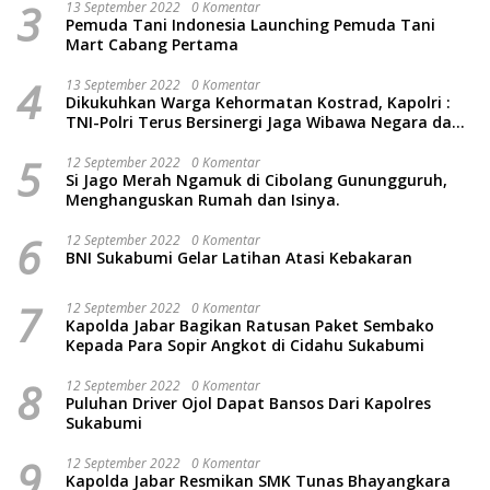
3
13 September 2022
0 Komentar
Pemuda Tani Indonesia Launching Pemuda Tani
Mart Cabang Pertama
4
13 September 2022
0 Komentar
Dikukuhkan Warga Kehormatan Kostrad, Kapolri :
TNI-Polri Terus Bersinergi Jaga Wibawa Negara dan
Rakyat Indonesia
5
12 September 2022
0 Komentar
Si Jago Merah Ngamuk di Cibolang Gunungguruh,
Menghanguskan Rumah dan Isinya.
6
12 September 2022
0 Komentar
BNI Sukabumi Gelar Latihan Atasi Kebakaran
7
12 September 2022
0 Komentar
Kapolda Jabar Bagikan Ratusan Paket Sembako
Kepada Para Sopir Angkot di Cidahu Sukabumi
8
12 September 2022
0 Komentar
Puluhan Driver Ojol Dapat Bansos Dari Kapolres
Sukabumi
9
12 September 2022
0 Komentar
Kapolda Jabar Resmikan SMK Tunas Bhayangkara