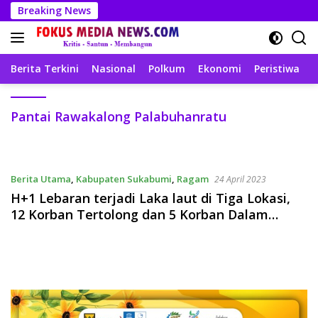
Langsung
Breaking News
ke
konten
Berita Terkini
Nasional
Polkum
Ekonomi
Peristiwa
T
Pantai Rawakalong Palabuhanratu
Berita Utama
,
Kabupaten Sukabumi
,
Ragam
24 April 2023
H+1 Lebaran terjadi Laka laut di Tiga Lokasi,
12 Korban Tertolong dan 5 Korban Dalam
Pencarian