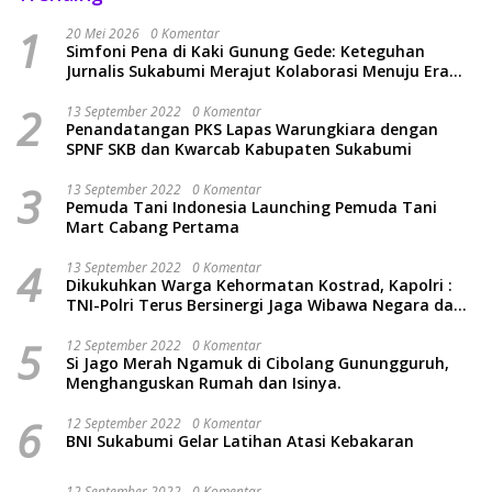
1
20 Mei 2026
0 Komentar
Simfoni Pena di Kaki Gunung Gede: Keteguhan
Jurnalis Sukabumi Merajut Kolaborasi Menuju Era
Baru
2
13 September 2022
0 Komentar
Penandatangan PKS Lapas Warungkiara dengan
SPNF SKB dan Kwarcab Kabupaten Sukabumi
3
13 September 2022
0 Komentar
Pemuda Tani Indonesia Launching Pemuda Tani
Mart Cabang Pertama
4
13 September 2022
0 Komentar
Dikukuhkan Warga Kehormatan Kostrad, Kapolri :
TNI-Polri Terus Bersinergi Jaga Wibawa Negara dan
Rakyat Indonesia
5
12 September 2022
0 Komentar
Si Jago Merah Ngamuk di Cibolang Gunungguruh,
Menghanguskan Rumah dan Isinya.
6
12 September 2022
0 Komentar
BNI Sukabumi Gelar Latihan Atasi Kebakaran
12 September 2022
0 Komentar