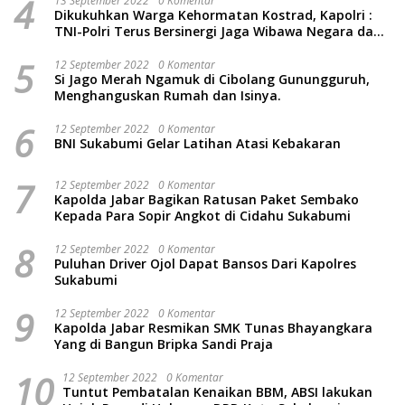
4
13 September 2022
0 Komentar
Dikukuhkan Warga Kehormatan Kostrad, Kapolri :
TNI-Polri Terus Bersinergi Jaga Wibawa Negara dan
Rakyat Indonesia
5
12 September 2022
0 Komentar
Si Jago Merah Ngamuk di Cibolang Gunungguruh,
Menghanguskan Rumah dan Isinya.
6
12 September 2022
0 Komentar
BNI Sukabumi Gelar Latihan Atasi Kebakaran
7
12 September 2022
0 Komentar
Kapolda Jabar Bagikan Ratusan Paket Sembako
Kepada Para Sopir Angkot di Cidahu Sukabumi
8
12 September 2022
0 Komentar
Puluhan Driver Ojol Dapat Bansos Dari Kapolres
Sukabumi
9
12 September 2022
0 Komentar
Kapolda Jabar Resmikan SMK Tunas Bhayangkara
Yang di Bangun Bripka Sandi Praja
10
12 September 2022
0 Komentar
Tuntut Pembatalan Kenaikan BBM, ABSI lakukan