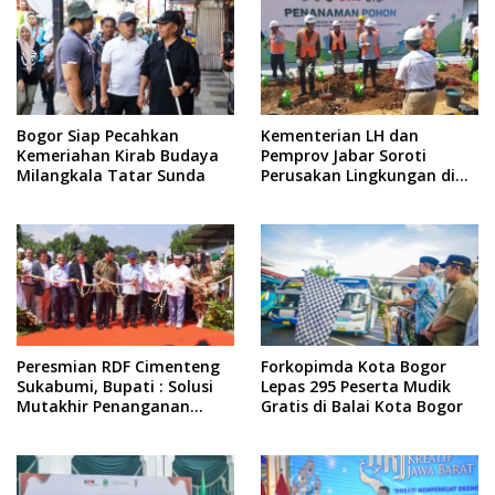
Bogor Siap Pecahkan
Kementerian LH dan
Kemeriahan Kirab Budaya
Pemprov Jabar Soroti
Milangkala Tatar Sunda
Perusakan Lingkungan di
Kaki Gunung Salak, Segera
Ambil Langkah Konkret
Peresmian RDF Cimenteng
Forkopimda Kota Bogor
Sukabumi, Bupati : Solusi
Lepas 295 Peserta Mudik
Mutakhir Penanganan
Gratis di Balai Kota Bogor
Sampah