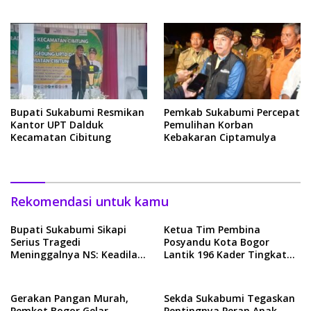
Pilah Sampah
Bupati Sukabumi Resmikan
Pemkab Sukabumi Percepat
Kantor UPT Dalduk
Pemulihan Korban
Kecamatan Cibitung
Kebakaran Ciptamulya
Rekomendasi untuk kamu
Bupati Sukabumi Sikapi
Ketua Tim Pembina
Serius Tragedi
Posyandu Kota Bogor
Meninggalnya NS: Keadilan
Lantik 196 Kader Tingkat
Harus Ditegakkan
Kecamatan dan Kelurahan
Gerakan Pangan Murah,
Sekda Sukabumi Tegaskan
Pemkot Bogor Gelar
Pentingnya Peran Anak