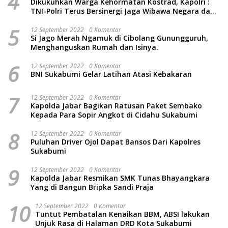
4
Dikukuhkan Warga Kehormatan Kostrad, Kapolri :
TNI-Polri Terus Bersinergi Jaga Wibawa Negara dan
Rakyat Indonesia
5
12 September 2022
0 Komentar
Si Jago Merah Ngamuk di Cibolang Gunungguruh,
Menghanguskan Rumah dan Isinya.
6
12 September 2022
0 Komentar
BNI Sukabumi Gelar Latihan Atasi Kebakaran
7
12 September 2022
0 Komentar
Kapolda Jabar Bagikan Ratusan Paket Sembako
Kepada Para Sopir Angkot di Cidahu Sukabumi
8
12 September 2022
0 Komentar
Puluhan Driver Ojol Dapat Bansos Dari Kapolres
Sukabumi
9
12 September 2022
0 Komentar
Kapolda Jabar Resmikan SMK Tunas Bhayangkara
Yang di Bangun Bripka Sandi Praja
10
12 September 2022
0 Komentar
Tuntut Pembatalan Kenaikan BBM, ABSI lakukan
Unjuk Rasa di Halaman DRD Kota Sukabumi