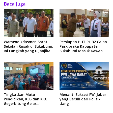
Baca Juga
Wamendikdasmen Soroti
Persiapan HUT RI, 32 Calon
Sekolah Rusak di Sukabumi,
Paskibraka Kabupaten
Ini Langkah yang Dijanjikan
Sukabumi Masuk Kawah
Pemkab
Candradimuka
Tingkatkan Mutu
Menanti Suksesi PWI Jabar
Pendidikan, K3S dan KKG
yang Bersih dari Politik
Gegerbitung Gelar
Uang
Workshop Pembelajaran