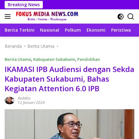
Langsung
Breaking News
ke
konten
Berita Terkini
Nasional
Polkum
Ekonomi
Peristiwa
T
Beranda
Berita Utama
Berita Utama
,
Kabupaten Sukabumi
,
Pendidikan
IKAMASI IPB Audiensi dengan Sekda
Kabupaten Sukabumi, Bahas
Kegiatan Attention 6.0 IPB
Redaksi
12 Januari 2024