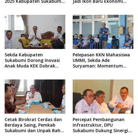
2025 Kabupaten Sukabumi
Jadi Ikon Baru Ekonomi
Segera Disahkan Jadi Perda
Kreatif Daerah
Sekda Kabupaten
Pelepasan KKN Mahasiswa
Sukabumi Dorong Inovasi
UMMI, Sekda Ade
Anak Muda KEK Dobrak
Suryaman: Momentum
Pasar Ekonomi Kreatif
Aplikasikan Pengetahuan
dan Keterampilan di
Masyarakat
Cetak Birokrat Cerdas dan
Percepat Pembangunan
Berdaya Saing, Pemkab
Infrastruktur, DPU
Sukabumi dan Unpak Bahas
Sukabumi Dukung Sinergi
Program Studi Lanjutan
Pemkab dengan Bappenas