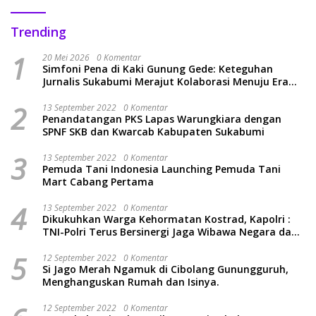
Trending
1
20 Mei 2026
0 Komentar
Simfoni Pena di Kaki Gunung Gede: Keteguhan
Jurnalis Sukabumi Merajut Kolaborasi Menuju Era
Baru
2
13 September 2022
0 Komentar
Penandatangan PKS Lapas Warungkiara dengan
SPNF SKB dan Kwarcab Kabupaten Sukabumi
3
13 September 2022
0 Komentar
Pemuda Tani Indonesia Launching Pemuda Tani
Mart Cabang Pertama
4
13 September 2022
0 Komentar
Dikukuhkan Warga Kehormatan Kostrad, Kapolri :
TNI-Polri Terus Bersinergi Jaga Wibawa Negara dan
Rakyat Indonesia
5
12 September 2022
0 Komentar
Si Jago Merah Ngamuk di Cibolang Gunungguruh,
Menghanguskan Rumah dan Isinya.
12 September 2022
0 Komentar