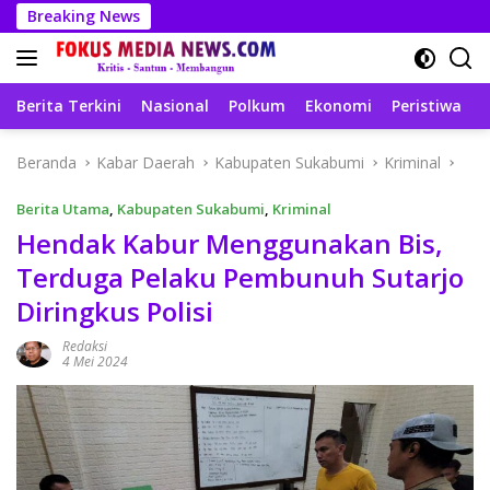
Langsung
Breaking News
ke
konten
Berita Terkini
Nasional
Polkum
Ekonomi
Peristiwa
T
Beranda
Kabar Daerah
Kabupaten Sukabumi
Kriminal
Berita Utama
,
Kabupaten Sukabumi
,
Kriminal
Hendak Kabur Menggunakan Bis,
Terduga Pelaku Pembunuh Sutarjo
Diringkus Polisi
Redaksi
4 Mei 2024