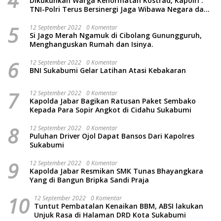
4
Dikukuhkan Warga Kehormatan Kostrad, Kapolri :
TNI-Polri Terus Bersinergi Jaga Wibawa Negara dan
Rakyat Indonesia
5
12 September 2022
0 Komentar
Si Jago Merah Ngamuk di Cibolang Gunungguruh,
Menghanguskan Rumah dan Isinya.
6
12 September 2022
0 Komentar
BNI Sukabumi Gelar Latihan Atasi Kebakaran
7
12 September 2022
0 Komentar
Kapolda Jabar Bagikan Ratusan Paket Sembako
Kepada Para Sopir Angkot di Cidahu Sukabumi
8
12 September 2022
0 Komentar
Puluhan Driver Ojol Dapat Bansos Dari Kapolres
Sukabumi
9
12 September 2022
0 Komentar
Kapolda Jabar Resmikan SMK Tunas Bhayangkara
Yang di Bangun Bripka Sandi Praja
10
12 September 2022
0 Komentar
Tuntut Pembatalan Kenaikan BBM, ABSI lakukan
Unjuk Rasa di Halaman DRD Kota Sukabumi