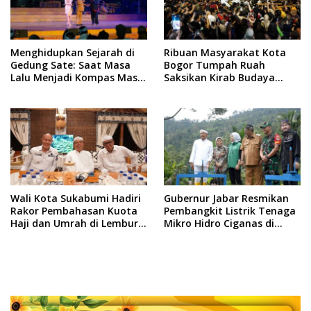
Menghidupkan Sejarah di
Ribuan Masyarakat Kota
Gedung Sate: Saat Masa
Bogor Tumpah Ruah
Lalu Menjadi Kompas Masa
Saksikan Kirab Budaya
Depan
Milangkala Tatar Sunda
Wali Kota Sukabumi Hadiri
Gubernur Jabar Resmikan
Rakor Pembahasan Kuota
Pembangkit Listrik Tenaga
Haji dan Umrah di Lembur
Mikro Hidro Ciganas di
Pakuan
Kecamatan Cikakak
Sukabumi