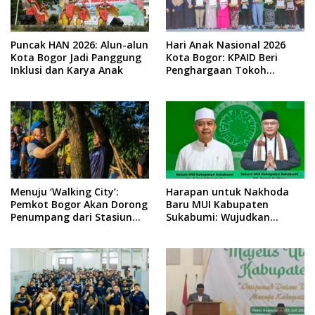
Puncak HAN 2026: Alun-alun
Hari Anak Nasional 2026
Kota Bogor Jadi Panggung
Kota Bogor: KPAID Beri
Inklusi dan Karya Anak
Penghargaan Tokoh
Pemerhati Anak
Menuju ‘Walking City’:
Harapan untuk Nakhoda
Pemkot Bogor Akan Dorong
Baru MUI Kabupaten
Penumpang dari Stasiun
Sukabumi: Wujudkan
Jadi Pejalan Kaki Sehat
Ekonomi Umat Berbingkai
Religius