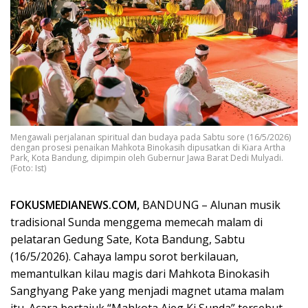
Mengawali perjalanan spiritual dan budaya pada Sabtu sore (16/5/2026)
dengan prosesi penaikan Mahkota Binokasih dipusatkan di Kiara Artha
Park, Kota Bandung, dipimpin oleh Gubernur Jawa Barat Dedi Mulyadi.
(Foto: Ist)
FOKUSMEDIANEWS.COM,
BANDUNG – Alunan musik
tradisional Sunda menggema memecah malam di
pelataran Gedung Sate, Kota Bandung, Sabtu
(16/5/2026). Cahaya lampu sorot berkilauan,
memantulkan kilau magis dari Mahkota Binokasih
Sanghyang Pake yang menjadi magnet utama malam