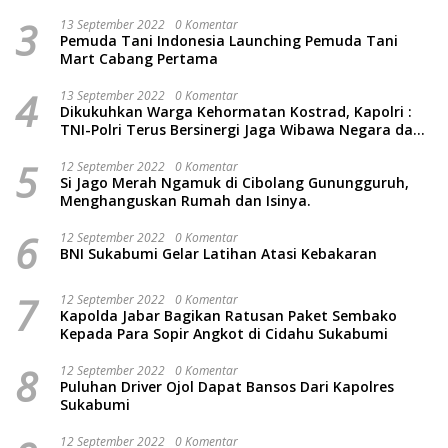
3
13 September 2022
0 Komentar
Pemuda Tani Indonesia Launching Pemuda Tani
Mart Cabang Pertama
4
13 September 2022
0 Komentar
Dikukuhkan Warga Kehormatan Kostrad, Kapolri :
TNI-Polri Terus Bersinergi Jaga Wibawa Negara dan
Rakyat Indonesia
5
12 September 2022
0 Komentar
Si Jago Merah Ngamuk di Cibolang Gunungguruh,
Menghanguskan Rumah dan Isinya.
6
12 September 2022
0 Komentar
BNI Sukabumi Gelar Latihan Atasi Kebakaran
7
12 September 2022
0 Komentar
Kapolda Jabar Bagikan Ratusan Paket Sembako
Kepada Para Sopir Angkot di Cidahu Sukabumi
8
12 September 2022
0 Komentar
Puluhan Driver Ojol Dapat Bansos Dari Kapolres
Sukabumi
12 September 2022
0 Komentar