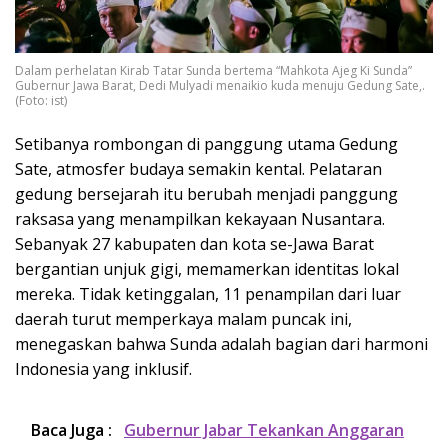
Dalam perhelatan Kirab Tatar Sunda bertema “Mahkota Ajeg Ki Sunda”
Gubernur Jawa Barat, Dedi Mulyadi menaikio kuda menuju Gedung Sate,.
(Foto: ist)
Setibanya rombongan di panggung utama Gedung
Sate, atmosfer budaya semakin kental. Pelataran
gedung bersejarah itu berubah menjadi panggung
raksasa yang menampilkan kekayaan Nusantara.
Sebanyak 27 kabupaten dan kota se-Jawa Barat
bergantian unjuk gigi, memamerkan identitas lokal
mereka. Tidak ketinggalan, 11 penampilan dari luar
daerah turut memperkaya malam puncak ini,
menegaskan bahwa Sunda adalah bagian dari harmoni
Indonesia yang inklusif.
Baca Juga :
Gubernur Jabar Tekankan Anggaran