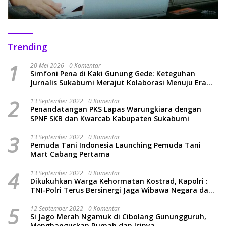
Trending
1
20 Mei 2026
0 Komentar
Simfoni Pena di Kaki Gunung Gede: Keteguhan
Jurnalis Sukabumi Merajut Kolaborasi Menuju Era
Baru
2
13 September 2022
0 Komentar
Penandatangan PKS Lapas Warungkiara dengan
SPNF SKB dan Kwarcab Kabupaten Sukabumi
3
13 September 2022
0 Komentar
Pemuda Tani Indonesia Launching Pemuda Tani
Mart Cabang Pertama
4
13 September 2022
0 Komentar
Dikukuhkan Warga Kehormatan Kostrad, Kapolri :
TNI-Polri Terus Bersinergi Jaga Wibawa Negara dan
Rakyat Indonesia
5
12 September 2022
0 Komentar
Si Jago Merah Ngamuk di Cibolang Gunungguruh,
Menghanguskan Rumah dan Isinya.