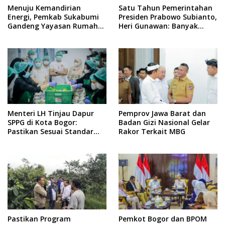
Menuju Kemandirian
Satu Tahun Pemerintahan
Energi, Pemkab Sukabumi
Presiden Prabowo Subianto,
Gandeng Yayasan Rumah
Heri Gunawan: Banyak
Energi Bangun Reaktor
Prestasi, Makin Dicintai
Biogas
Rakyat, dan Disegani
dalam Pergaulan Global
Menteri LH Tinjau Dapur
Pemprov Jawa Barat dan
SPPG di Kota Bogor:
Badan Gizi Nasional Gelar
Pastikan Sesuai Standar
Rakor Terkait MBG
Kesehatan dan Kebersihan
Lingkungan
Pastikan Program
Pemkot Bogor dan BPOM