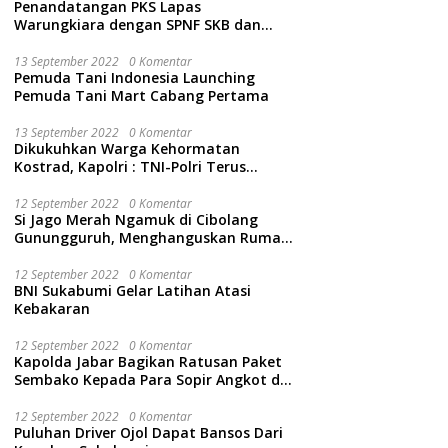
Penandatangan PKS Lapas
Warungkiara dengan SPNF SKB dan
Kwarcab Kabupaten Sukabumi
13 September 2022
0 Komentar
Pemuda Tani Indonesia Launching
Pemuda Tani Mart Cabang Pertama
13 September 2022
0 Komentar
Dikukuhkan Warga Kehormatan
Kostrad, Kapolri : TNI-Polri Terus
Bersinergi Jaga Wibawa Negara dan
Rakyat Indonesia
12 September 2022
0 Komentar
Si Jago Merah Ngamuk di Cibolang
Gunungguruh, Menghanguskan Rumah
dan Isinya.
12 September 2022
0 Komentar
BNI Sukabumi Gelar Latihan Atasi
Kebakaran
12 September 2022
0 Komentar
Kapolda Jabar Bagikan Ratusan Paket
Sembako Kepada Para Sopir Angkot di
Cidahu Sukabumi
12 September 2022
0 Komentar
Puluhan Driver Ojol Dapat Bansos Dari