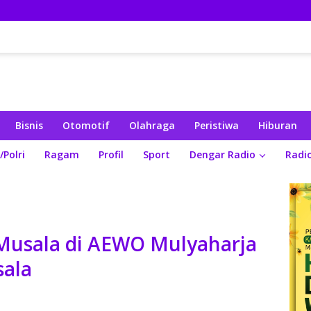
Bisnis
Otomotif
Olahraga
Peristiwa
Hiburan
/Polri
Ragam
Profil
Sport
Dengar Radio
Radi
Musala di AEWO Mulyaharja
ala