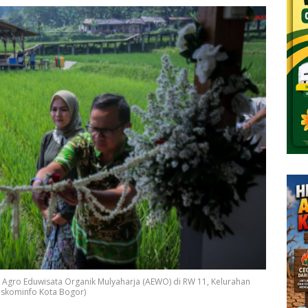
Agro Eduwisata Organik Mulyaharja (AEWO) di RW 11, Kelurahan
Diskominfo Kota Bogor)