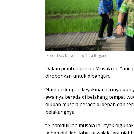
(Foto : Dok Diskominfo Kota Bogor)
Dalam pembangunan Musala ini Yane p
dirobohkan untuk dibangun.
Namun dengan keyakinan dirinya pun y
awalnya berada di belakang tempat wud
diubah musala berada di depan dan te
belakangnya.
“Alhamdulillah musala ini layak diguna
alhamdulillah, lahaula walakuata niat b