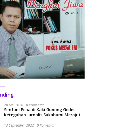
nding
20 Mei 2026
0 Komentar
Simfoni Pena di Kaki Gunung Gede:
Keteguhan Jurnalis Sukabumi Merajut
Kolaborasi Menuju Era Baru
13 September 2022
0 Komentar