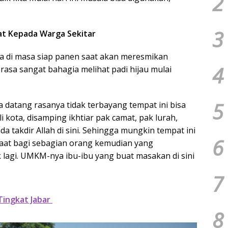
2
3
t Kepada Warga Sekitar
a di masa siap panen saat akan meresmikan
4
rasa sangat bahagia melihat padi hijau mulai
5
ama datang rasanya tidak terbayang tempat ini bisa
i kota, disamping ikhtiar pak camat, pak lurah,
a takdir Allah di sini. Sehingga mungkin tempat ini
6
at bagi sebagian orang kemudian yang
lagi. UMKM-nya ibu-ibu yang buat masakan di sini
7
ingkat Jabar
8