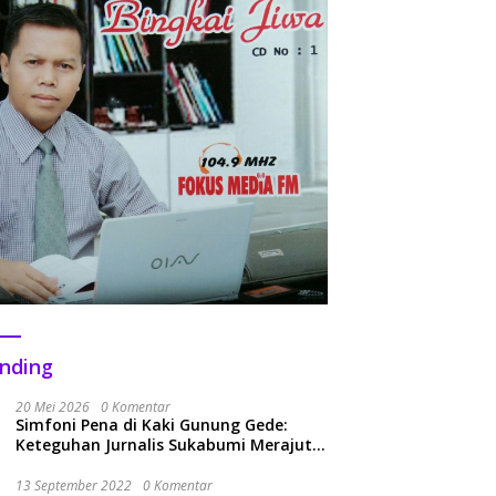
nding
20 Mei 2026
0 Komentar
Simfoni Pena di Kaki Gunung Gede:
Keteguhan Jurnalis Sukabumi Merajut
Kolaborasi Menuju Era Baru
13 September 2022
0 Komentar