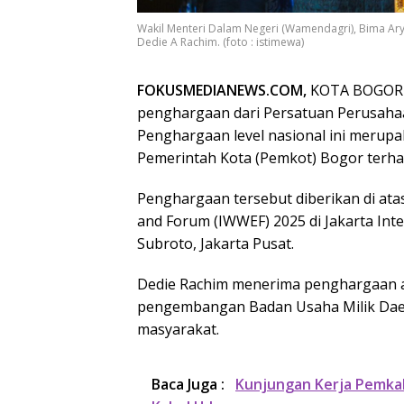
Wakil Menteri Dalam Negeri (Wamendagri), Bima A
Dedie A Rachim. (foto : istimewa)
FOKUSMEDIANEWS.COM,
KOTA BOGOR –
penghargaan dari Persatuan Perusahaa
Penghargaan level nasional ini merupa
Pemerintah Kota (Pemkot) Bogor terha
Penghargaan tersebut diberikan di at
and Forum (IWWEF) 2025 di Jakarta Inte
Subroto, Jakarta Pusat.
Dedie Rachim menerima penghargaan 
pengembangan Badan Usaha Milik Dae
masyarakat.
Baca Juga :
Kunjungan Kerja Pemka