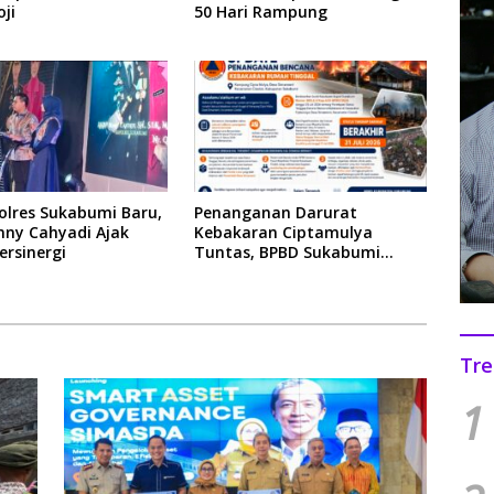
oji
50 Hari Rampung
olres Sukabumi Baru,
Penanganan Darurat
nny Cahyadi Ajak
Kebakaran Ciptamulya
rsinergi
Tuntas, BPBD Sukabumi
Kawal Tahap Pemulihan
Tre
1