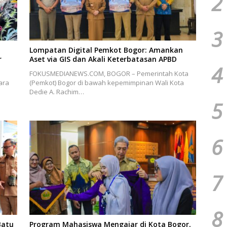
2
3
Lompatan Digital Pemkot Bogor: Amankan
r
Aset via GIS dan Akali Keterbatasan APBD
4
FOKUSMEDIANEWS.COM, BOGOR – Pemerintah Kota
ara
(Pemkot) Bogor di bawah kepemimpinan Wali Kota
Dedie A. Rachim…
5
6
7
8
Batu
Program Mahasiswa Mengajar di Kota Bogor,