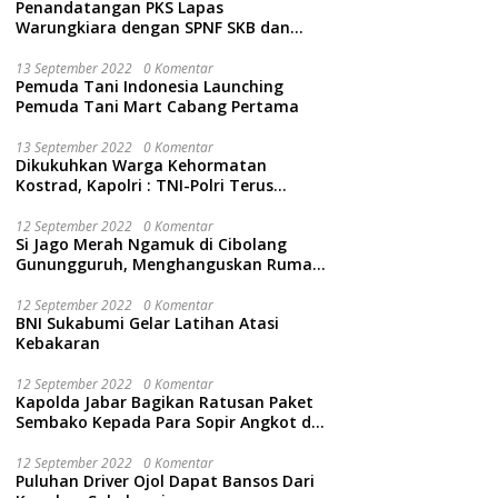
Penandatangan PKS Lapas
Warungkiara dengan SPNF SKB dan
Kwarcab Kabupaten Sukabumi
13 September 2022
0 Komentar
Pemuda Tani Indonesia Launching
Pemuda Tani Mart Cabang Pertama
13 September 2022
0 Komentar
Dikukuhkan Warga Kehormatan
Kostrad, Kapolri : TNI-Polri Terus
Bersinergi Jaga Wibawa Negara dan
Rakyat Indonesia
12 September 2022
0 Komentar
Si Jago Merah Ngamuk di Cibolang
Gunungguruh, Menghanguskan Rumah
dan Isinya.
12 September 2022
0 Komentar
BNI Sukabumi Gelar Latihan Atasi
Kebakaran
12 September 2022
0 Komentar
Kapolda Jabar Bagikan Ratusan Paket
Sembako Kepada Para Sopir Angkot di
Cidahu Sukabumi
12 September 2022
0 Komentar
Puluhan Driver Ojol Dapat Bansos Dari