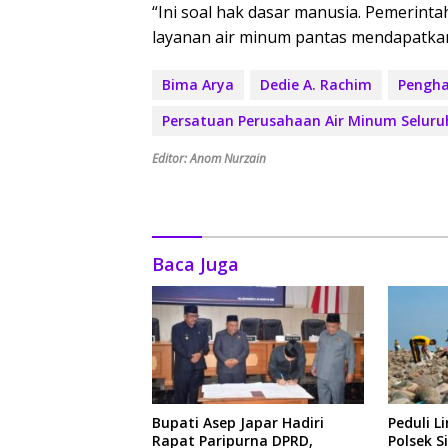
“Ini soal hak dasar manusia. Pemeri
layanan air minum pantas mendapatkan
Bima Arya
Dedie A. Rachim
Pengha
Persatuan Perusahaan Air Minum Seluru
Editor: Anom Nurzain
Baca Juga
Bupati Asep Japar Hadiri
Peduli L
Rapat Paripurna DPRD,
Polsek 