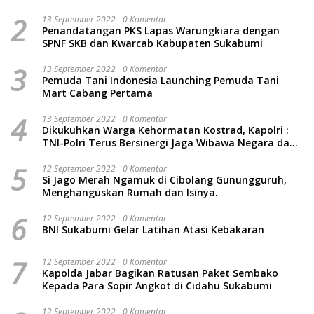
Baru
2
13 September 2022
0 Komentar
Penandatangan PKS Lapas Warungkiara dengan
SPNF SKB dan Kwarcab Kabupaten Sukabumi
3
13 September 2022
0 Komentar
Pemuda Tani Indonesia Launching Pemuda Tani
Mart Cabang Pertama
4
13 September 2022
0 Komentar
Dikukuhkan Warga Kehormatan Kostrad, Kapolri :
TNI-Polri Terus Bersinergi Jaga Wibawa Negara dan
Rakyat Indonesia
5
12 September 2022
0 Komentar
Si Jago Merah Ngamuk di Cibolang Gunungguruh,
Menghanguskan Rumah dan Isinya.
6
12 September 2022
0 Komentar
BNI Sukabumi Gelar Latihan Atasi Kebakaran
7
12 September 2022
0 Komentar
Kapolda Jabar Bagikan Ratusan Paket Sembako
Kepada Para Sopir Angkot di Cidahu Sukabumi
12 September 2022
0 Komentar