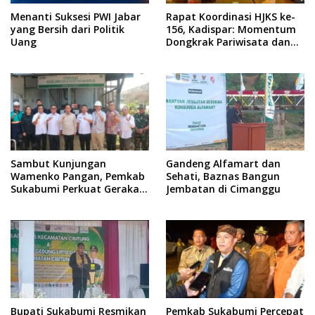
Menanti Suksesi PWI Jabar
Rapat Koordinasi HJKS ke-
yang Bersih dari Politik
156, Kadispar: Momentum
Uang
Dongkrak Pariwisata dan
Ekonomi
Sambut Kunjungan
Gandeng Alfamart dan
Wamenko Pangan, Pemkab
Sehati, Baznas Bangun
Sukabumi Perkuat Gerakan
Jembatan di Cimanggu
Pilah Sampah
Bupati Sukabumi Resmikan
Pemkab Sukabumi Percepat