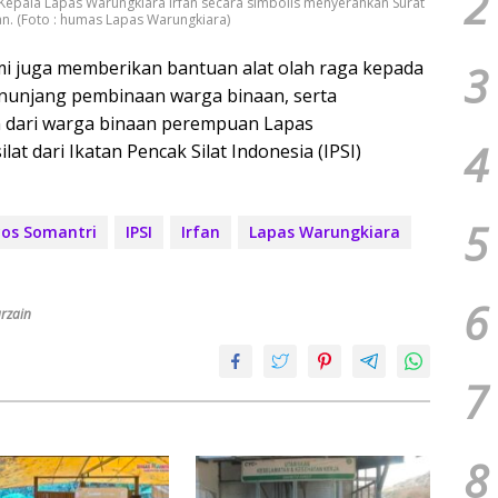
2
 Kepala Lapas Warungkiara Irfan secara simbolis menyerahkan Surat
n. (Foto : humas Lapas Warungkiara)
i juga memberikan bantuan alat olah raga kepada
3
nunjang pembinaan warga binaan, serta
n dari warga binaan perempuan Lapas
4
at dari Ikatan Pencak Silat Indonesia (IPSI)
5
yos Somantri
IPSI
Irfan
Lapas Warungkiara
6
rzain
7
8