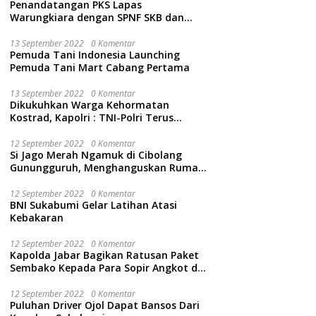
Penandatangan PKS Lapas
Warungkiara dengan SPNF SKB dan
Kwarcab Kabupaten Sukabumi
13 September 2022
0 Komentar
Pemuda Tani Indonesia Launching
Pemuda Tani Mart Cabang Pertama
13 September 2022
0 Komentar
Dikukuhkan Warga Kehormatan
Kostrad, Kapolri : TNI-Polri Terus
Bersinergi Jaga Wibawa Negara dan
Rakyat Indonesia
12 September 2022
0 Komentar
Si Jago Merah Ngamuk di Cibolang
Gunungguruh, Menghanguskan Rumah
dan Isinya.
12 September 2022
0 Komentar
BNI Sukabumi Gelar Latihan Atasi
Kebakaran
12 September 2022
0 Komentar
Kapolda Jabar Bagikan Ratusan Paket
Sembako Kepada Para Sopir Angkot di
Cidahu Sukabumi
12 September 2022
0 Komentar
Puluhan Driver Ojol Dapat Bansos Dari