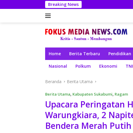
Langsung
Breaking News
ke
konten
Home
Berita Terbaru
Pendidikan
Nasional
Polkum
Ekonomi
TNI
Beranda
Berita Utama
Berita Utama
,
Kabupaten Sukabumi
,
Ragam
Upacara Peringatan H
Warungkiara, 2 Napit
Bendera Merah Putih