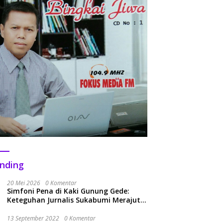
nding
20 Mei 2026
0 Komentar
Simfoni Pena di Kaki Gunung Gede:
Keteguhan Jurnalis Sukabumi Merajut
Kolaborasi Menuju Era Baru
13 September 2022
0 Komentar