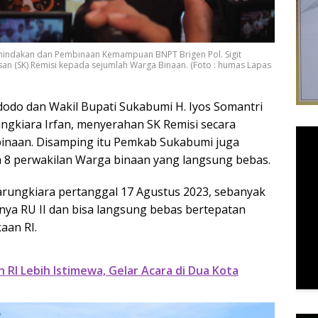
nindakan dan Pembinaan Kemampuan BNPT Brigen Pol. Sigit
an (SK) Remisi kepada sejumlah Warga Binaan. (Foto : humas Lapas
idodo dan Wakil Bupati Sukabumi H. Iyos Somantri
ungkiara Irfan, menyerahan SK Remisi secara
binaan. Disamping itu Pemkab Sukabumi juga
8 perwakilan Warga binaan yang langsung bebas.
arungkiara pertanggal 17 Agustus 2023, sebanyak
anya RU II dan bisa langsung bebas bertepatan
aan RI.
RI Lebih Istimewa, Gelar Acara di Dua Kota