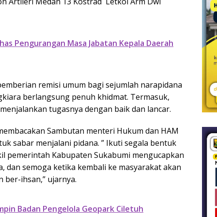
n Artileri Medan 13 Kostrad Letkol Arm Dwi
Bahas Pengurangan Masa Jabatan Kepala Daerah
pemberian remisi umum bagi sejumlah narapidana
ngkiara berlangsung penuh khidmat. Termasuk,
 menjalankan tugasnya dengan baik dan lancar.
ri membacakan Sambutan menteri Hukum dan HAM
k sabar menjalani pidana. ” Ikuti segala bentuk
kil pemerintah Kabupaten Sukabumi mengucapkan
, dan semoga ketika kembali ke masyarakat akan
ber-ihsan,” ujarnya.
pin Badan Pengelola Geopark Ciletuh