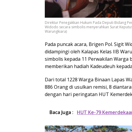
Direktur Penegakkan Hukum Pada Deputi Bidang Pe
Widodo secara simbolis menyerahkan Surat Keputus
Warungkiara)
Pada puncak acara, Brigen Pol. Sigit W
didampingi oleh Kalapas Kelas IIB War
simbolis kepada 11 Perwakilan Warga 
memberikan hadiah Kadeudeuh kepada 
Dari total 1228 Warga Binaan Lapas W
886 Orang di usulkan remisi, 8 diantar
dengan hari peringatan HUT Kemerdek
Baca Juga :
HUT Ke-79 Kemerdekaan 