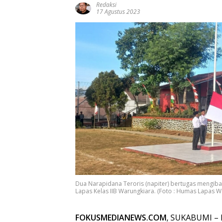
Redaksi
17 Agustus 2023
Dua Narapidana Teroris (napiter) bertugas mengiba
Lapas Kelas IIB Warungkiara. (Foto : Humas Lapas W
FOKUSMEDIANEWS.COM
, SUKABUMI – K