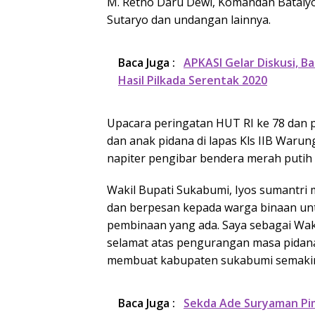
M. Retno Daru Dewi, Komandan Batalyo
Sutaryo dan undangan lainnya.
Baca Juga :
APKASI Gelar Diskusi, 
Hasil Pilkada Serentak 2020
Upacara peringatan HUT RI ke 78 dan 
dan anak pidana di lapas Kls IIB Waru
napiter pengibar bendera merah putih
Wakil Bupati Sukabumi, Iyos sumant
dan berpesan kepada warga binaan untu
pembinaan yang ada. Saya sebagai Wa
selamat atas pengurangan masa pidana
membuat kabupaten sukabumi semakin 
Baca Juga :
Sekda Ade Suryaman Pim