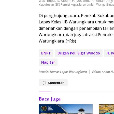
Wakil Bupati Sukabumi H. Iyos Somantri didampingi
Keputusan (SK) Remisi kepada sejumlah Warga Binaa
Di penghujung acara, Pemkab Sukabum
Lapas Kelas IIB Warungkiara untuk me
dimeriahkan dengan penampilan taria
Warungkiara, dan juga atraksi Pencak sil
Warungkiara. (*Rls)
BNPT
Brigen Pol. Sigit Widodo
H. I
Napiter
Penulis: Humas Lapas Warungkiara
Editor: Anom Nu
Komentar
Baca Juga