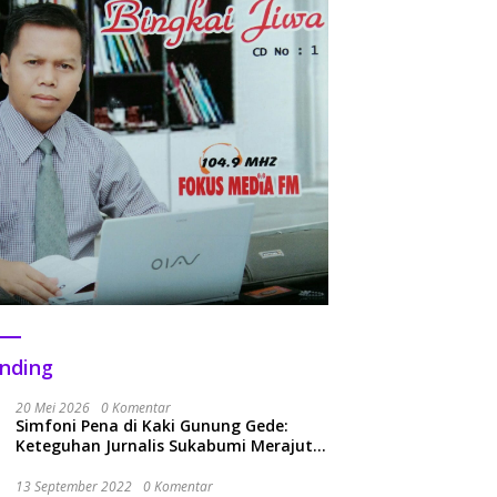
nding
20 Mei 2026
0 Komentar
Simfoni Pena di Kaki Gunung Gede:
Keteguhan Jurnalis Sukabumi Merajut
Kolaborasi Menuju Era Baru
13 September 2022
0 Komentar