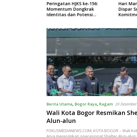
abumi Ungkap
Peringatan HJKS ke-156:
Hari Man
aran Sabu di
Momentum Dongkrak
Dispar 
Ciemas, Tiga
Identitas dan Potensi
Komitme
 Diamankan
Sukabumi
Kawasan
Berita Utama
,
Bogor Raya
,
Ragam
20 Desember
Wali Kota Bogor Resmikan She
Alun-alun
FOKUSMEDIANEWS.COM, KOTA BOGOR – Wali Kota
Arya meresmikan operasional Shelter Alun-alun