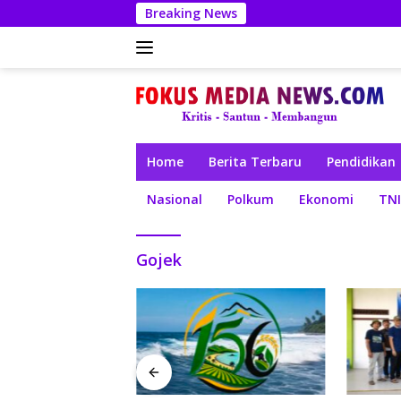
Langsung
Breaking News
ke
konten
Home
Berita Terbaru
Pendidikan
Nasional
Polkum
Ekonomi
TNI
Gojek