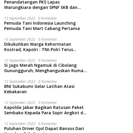
Penandatangan PKS Lapas
Warungkiara dengan SPNF SKB dan
Kwarcab Kabupaten Sukabumi
13 September 2022
0 Komentar
Pemuda Tani Indonesia Launching
Pemuda Tani Mart Cabang Pertama
13 September 2022
0 Komentar
Dikukuhkan Warga Kehormatan
Kostrad, Kapolri : TNI-Polri Terus
Bersinergi Jaga Wibawa Negara dan
Rakyat Indonesia
12 September 2022
0 Komentar
Si Jago Merah Ngamuk di Cibolang
Gunungguruh, Menghanguskan Rumah
dan Isinya.
12 September 2022
0 Komentar
BNI Sukabumi Gelar Latihan Atasi
Kebakaran
12 September 2022
0 Komentar
Kapolda Jabar Bagikan Ratusan Paket
Sembako Kepada Para Sopir Angkot di
Cidahu Sukabumi
12 September 2022
0 Komentar
Puluhan Driver Ojol Dapat Bansos Dari