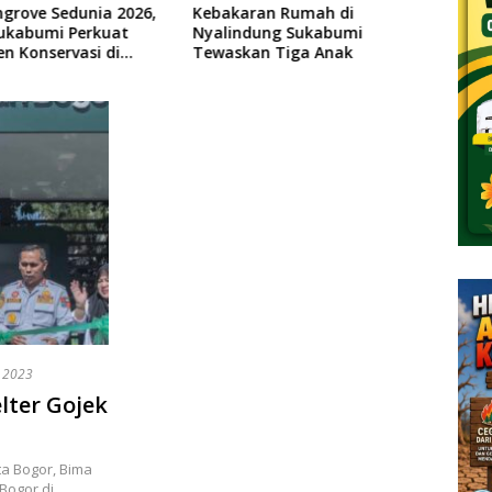
grove Sedunia 2026,
Kebakaran Rumah di
Pemk
Sukabumi Perkuat
Nyalindung Sukabumi
Sekt
n Konservasi di
Tewaskan Tiga Anak
Lewa
 Geopark Ciletuh
Terin
 2023
lter Gojek
 Bogor, Bima
 Bogor di…