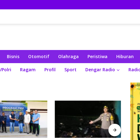
Bisnis
Otomotif
Olahraga
Peristiwa
Hiburan
/Polri
Ragam
Profil
Sport
Dengar Radio
Radi