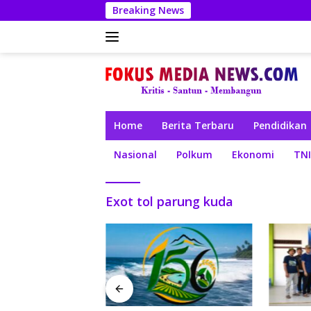
Langsung
Breaking News
ke
konten
Home
Berita Terbaru
Pendidikan
Nasional
Polkum
Ekonomi
TNI
Exot tol parung kuda