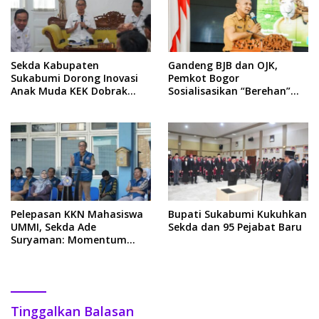
Sekda Kabupaten
Gandeng BJB dan OJK,
Sukabumi Dorong Inovasi
Pemkot Bogor
Anak Muda KEK Dobrak
Sosialisasikan “Berehan”
Pasar Ekonomi Kreatif
untuk Tabungan Kurban
ASN
Pelepasan KKN Mahasiswa
Bupati Sukabumi Kukuhkan
UMMI, Sekda Ade
Sekda dan 95 Pejabat Baru
Suryaman: Momentum
Aplikasikan Pengetahuan
dan Keterampilan di
Masyarakat
Tinggalkan Balasan