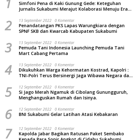
1
Simfoni Pena di Kaki Gunung Gede: Keteguhan
Jurnalis Sukabumi Merajut Kolaborasi Menuju Era
Baru
2
13 September 2022
0 Komentar
Penandatangan PKS Lapas Warungkiara dengan
SPNF SKB dan Kwarcab Kabupaten Sukabumi
3
13 September 2022
0 Komentar
Pemuda Tani Indonesia Launching Pemuda Tani
Mart Cabang Pertama
4
13 September 2022
0 Komentar
Dikukuhkan Warga Kehormatan Kostrad, Kapolri :
TNI-Polri Terus Bersinergi Jaga Wibawa Negara dan
Rakyat Indonesia
5
12 September 2022
0 Komentar
Si Jago Merah Ngamuk di Cibolang Gunungguruh,
Menghanguskan Rumah dan Isinya.
6
12 September 2022
0 Komentar
BNI Sukabumi Gelar Latihan Atasi Kebakaran
7
12 September 2022
0 Komentar
Kapolda Jabar Bagikan Ratusan Paket Sembako
Kepada Para Sopir Angkot di Cidahu Sukabumi