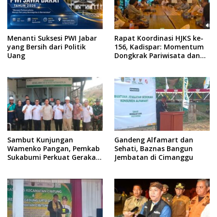
Menanti Suksesi PWI Jabar
Rapat Koordinasi HJKS ke-
yang Bersih dari Politik
156, Kadispar: Momentum
Uang
Dongkrak Pariwisata dan
Ekonomi
Sambut Kunjungan
Gandeng Alfamart dan
Wamenko Pangan, Pemkab
Sehati, Baznas Bangun
Sukabumi Perkuat Gerakan
Jembatan di Cimanggu
Pilah Sampah