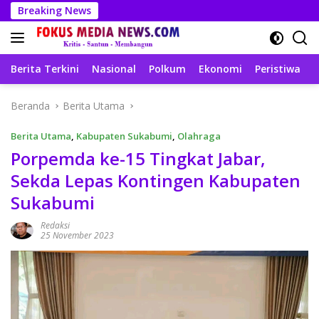
Langsung
Breaking News
ke
konten
Berita Terkini
Nasional
Polkum
Ekonomi
Peristiwa
T
Beranda
Berita Utama
Berita Utama
,
Kabupaten Sukabumi
,
Olahraga
Porpemda ke-15 Tingkat Jabar,
Sekda Lepas Kontingen Kabupaten
Sukabumi
Redaksi
25 November 2023