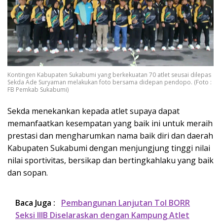
Kontingen Kabupaten Sukabumi yang berkekuatan 70 atlet seusai dilepas
Sekda Ade Suryaman melakukan foto bersama didepan pendopo. (Foto :
FB Pemkab Sukabumi)
Sekda menekankan kepada atlet supaya dapat
memanfaatkan kesempatan yang baik ini untuk meraih
prestasi dan mengharumkan nama baik diri dan daerah
Kabupaten Sukabumi dengan menjungjung tinggi nilai
nilai sportivitas, bersikap dan bertingkahlaku yang baik
dan sopan.
Baca Juga :
Pembangunan Lanjutan Tol BORR
Seksi IIIB Diselaraskan dengan Kampung Atlet