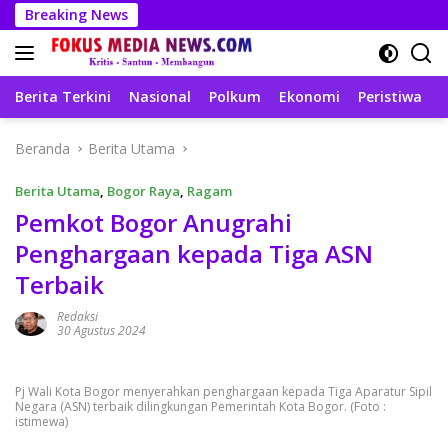
Langsung
Breaking News
ke
konten
Berita Terkini
Nasional
Polkum
Ekonomi
Peristiwa
T
Beranda
Berita Utama
Berita Utama
,
Bogor Raya
,
Ragam
Pemkot Bogor Anugrahi
Penghargaan kepada Tiga ASN
Terbaik
Redaksi
30 Agustus 2024
Pj Wali Kota Bogor menyerahkan penghargaan kepada Tiga Aparatur Sipil
Negara (ASN) terbaik dilingkungan Pemerintah Kota Bogor. (Foto :
istimewa)