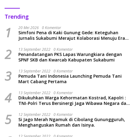
Trending
1
20 Mei 2026
0 Komentar
Simfoni Pena di Kaki Gunung Gede: Keteguhan
Jurnalis Sukabumi Merajut Kolaborasi Menuju Era
Baru
2
13 September 2022
0 Komentar
Penandatangan PKS Lapas Warungkiara dengan
SPNF SKB dan Kwarcab Kabupaten Sukabumi
3
13 September 2022
0 Komentar
Pemuda Tani Indonesia Launching Pemuda Tani
Mart Cabang Pertama
4
13 September 2022
0 Komentar
Dikukuhkan Warga Kehormatan Kostrad, Kapolri :
TNI-Polri Terus Bersinergi Jaga Wibawa Negara dan
Rakyat Indonesia
5
12 September 2022
0 Komentar
Si Jago Merah Ngamuk di Cibolang Gunungguruh,
Menghanguskan Rumah dan Isinya.
12 September 2022
0 Komentar