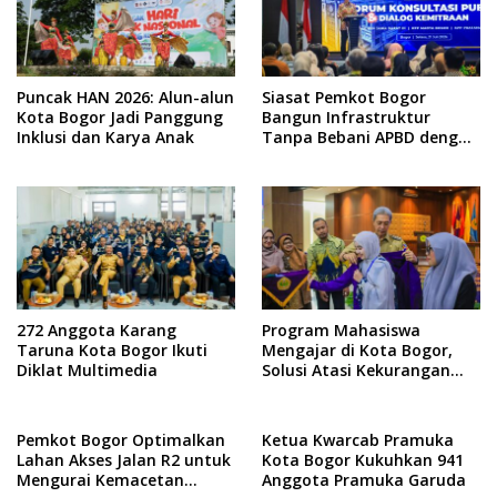
Puncak HAN 2026: Alun-alun
Siasat Pemkot Bogor
Kota Bogor Jadi Panggung
Bangun Infrastruktur
Inklusi dan Karya Anak
Tanpa Bebani APBD dengan
Creative Financing
272 Anggota Karang
Program Mahasiswa
Taruna Kota Bogor Ikuti
Mengajar di Kota Bogor,
Diklat Multimedia
Solusi Atasi Kekurangan
Guru
Pemkot Bogor Optimalkan
Ketua Kwarcab Pramuka
Lahan Akses Jalan R2 untuk
Kota Bogor Kukuhkan 941
Mengurai Kemacetan
Anggota Pramuka Garuda