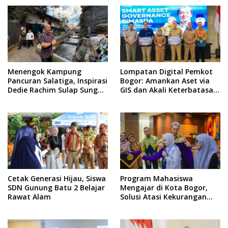
Menengok Kampung
Lompatan Digital Pemkot
Pancuran Salatiga, Inspirasi
Bogor: Amankan Aset via
Dedie Rachim Sulap Sungai
GIS dan Akali Keterbatasan
Bogor Jadi Jernih
APBD
Cetak Generasi Hijau, Siswa
Program Mahasiswa
SDN Gunung Batu 2 Belajar
Mengajar di Kota Bogor,
Rawat Alam
Solusi Atasi Kekurangan
Guru