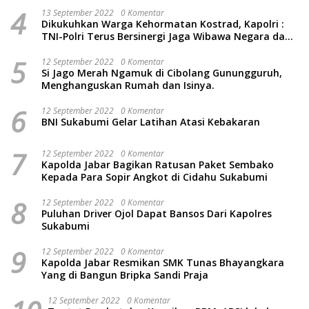
4
13 September 2022
0 Komentar
Dikukuhkan Warga Kehormatan Kostrad, Kapolri :
TNI-Polri Terus Bersinergi Jaga Wibawa Negara dan
Rakyat Indonesia
5
12 September 2022
0 Komentar
Si Jago Merah Ngamuk di Cibolang Gunungguruh,
Menghanguskan Rumah dan Isinya.
6
12 September 2022
0 Komentar
BNI Sukabumi Gelar Latihan Atasi Kebakaran
7
12 September 2022
0 Komentar
Kapolda Jabar Bagikan Ratusan Paket Sembako
Kepada Para Sopir Angkot di Cidahu Sukabumi
8
12 September 2022
0 Komentar
Puluhan Driver Ojol Dapat Bansos Dari Kapolres
Sukabumi
9
12 September 2022
0 Komentar
Kapolda Jabar Resmikan SMK Tunas Bhayangkara
Yang di Bangun Bripka Sandi Praja
12 September 2022
0 Komentar