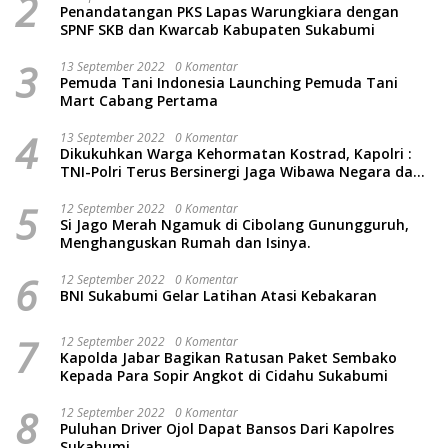
2
Penandatangan PKS Lapas Warungkiara dengan
SPNF SKB dan Kwarcab Kabupaten Sukabumi
3
13 September 2022
0 Komentar
Pemuda Tani Indonesia Launching Pemuda Tani
Mart Cabang Pertama
4
13 September 2022
0 Komentar
Dikukuhkan Warga Kehormatan Kostrad, Kapolri :
TNI-Polri Terus Bersinergi Jaga Wibawa Negara dan
Rakyat Indonesia
5
12 September 2022
0 Komentar
Si Jago Merah Ngamuk di Cibolang Gunungguruh,
Menghanguskan Rumah dan Isinya.
6
12 September 2022
0 Komentar
BNI Sukabumi Gelar Latihan Atasi Kebakaran
7
12 September 2022
0 Komentar
Kapolda Jabar Bagikan Ratusan Paket Sembako
Kepada Para Sopir Angkot di Cidahu Sukabumi
8
12 September 2022
0 Komentar
Puluhan Driver Ojol Dapat Bansos Dari Kapolres
Sukabumi