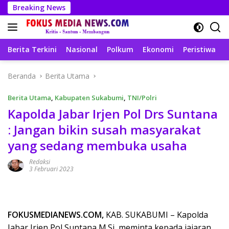
Langsung
Breaking News
ke
konten
Berita Terkini
Nasional
Polkum
Ekonomi
Peristiwa
T
Beranda
Berita Utama
Berita Utama
,
Kabupaten Sukabumi
,
TNI/Polri
Kapolda Jabar Irjen Pol Drs Suntana
: Jangan bikin susah masyarakat
yang sedang membuka usaha
Redaksi
3 Februari 2023
FOKUSMEDIANEWS.COM,
KAB. SUKABUMI – Kapolda
Jabar Irjen Pol Suntana M.Si, meminta kepada jajaran