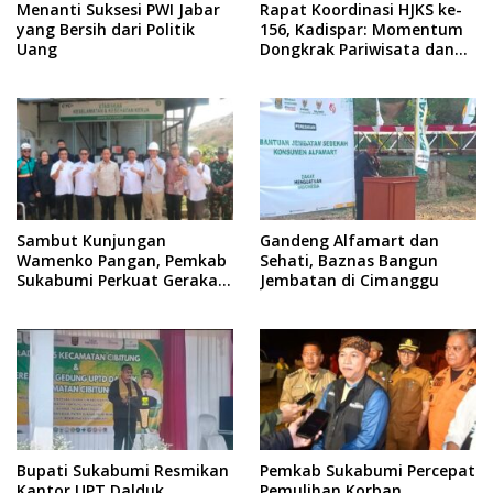
Menanti Suksesi PWI Jabar
Rapat Koordinasi HJKS ke-
yang Bersih dari Politik
156, Kadispar: Momentum
Uang
Dongkrak Pariwisata dan
Ekonomi
Sambut Kunjungan
Gandeng Alfamart dan
Wamenko Pangan, Pemkab
Sehati, Baznas Bangun
Sukabumi Perkuat Gerakan
Jembatan di Cimanggu
Pilah Sampah
Bupati Sukabumi Resmikan
Pemkab Sukabumi Percepat
Kantor UPT Dalduk
Pemulihan Korban