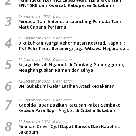
SPNF SKB dan Kwarcab Kabupaten Sukabumi
3
13 September 2022
0 Komentar
Pemuda Tani Indonesia Launching Pemuda Tani
Mart Cabang Pertama
4
13 September 2022
0 Komentar
Dikukuhkan Warga Kehormatan Kostrad, Kapolri :
TNI-Polri Terus Bersinergi Jaga Wibawa Negara dan
Rakyat Indonesia
5
12 September 2022
0 Komentar
Si Jago Merah Ngamuk di Cibolang Gunungguruh,
Menghanguskan Rumah dan Isinya.
6
12 September 2022
0 Komentar
BNI Sukabumi Gelar Latihan Atasi Kebakaran
7
12 September 2022
0 Komentar
Kapolda Jabar Bagikan Ratusan Paket Sembako
Kepada Para Sopir Angkot di Cidahu Sukabumi
8
12 September 2022
0 Komentar
Puluhan Driver Ojol Dapat Bansos Dari Kapolres
Sukabumi