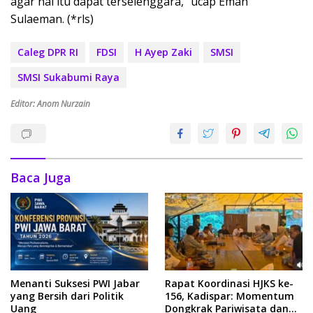
agar hal itu dapat terselenggara,” ucap Eman
Sulaeman. (*rls)
Caleg DPR RI
FDSI
H Ayep Zaki
SMSI
SMSI Sukabumi Raya
Editor: Anom Nurzain
Baca Juga
Menanti Suksesi PWI Jabar
Rapat Koordinasi HJKS ke-
yang Bersih dari Politik
156, Kadispar: Momentum
Uang
Dongkrak Pariwisata dan