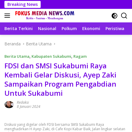
Langsung
Breaking News
ke
konten
Berita Terkini
Nasional
Polkum
Ekonomi
Peristiwa
T
Beranda
Berita Utama
Berita Utama
,
Kabupaten Sukabumi
,
Ragam
FDSI dan SMSI Sukabumi Raya
Kembali Gelar Diskusi, Ayep Zaki
Sampaikan Program Pengabdian
Untuk Sukabumi
Redaksi
8 Januari 2024
Diskusi yang digelar oleh FDSI bersama SMSI Sukabumi Raya
menghadirkan H Ayep Zaki, di Cafe Kopi Kabar Baik, Jalan lingkar selatan