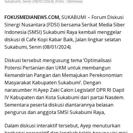
Sukabumi, Senin (08/01/2024). (Foto : Istimewa)
FOKUSMEDIANEWS.COM,
SUKABUMI – Forum Diskusi
Sinergi Nusantara (FDSI) bersama Serikat Media Siber
Indonesia (SMSI) Sukabumi Raya kembali menggelar
diskusi di Cafe Kopi Kabar Baik, Jalan lingkar selatan
Sukabumi, Senin (08/01/2024).
Diskusi tersebut mengusung tema ‘Optimalisasi
Potensi Pertanian dan UKM untuk membangun
Kemandirian Pangan dan Memajukan Perekonomian
Masyarakat Kabupaten Sukabumi’. Dengan
narasumber H.Ayep Zaki Calon Legislatif DPR RI Dapil
IV Kabupaten dan Kota Sukabumi dari partai Nasdem.
Sementara peserta diskusi diantarannya belasan
pengurus dan anggota SMSI Sukabumi Raya,
Dalam diskusi interaktif tersebut, Ayep menuturkan
berbagai perspektif dan langkah taktis berupa visi misi