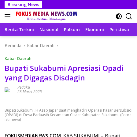
Langsung
Breaking News
ke
konten
Berita Terkini
Nasional
Polkum
Ekonomi
Peristiwa
T
Beranda
Kabar Daerah
Kabar Daerah
Bupati Sukabumi Apresiasi Opadi
yang Digagas Disdagin
Redaksi
23 Maret 2025
Bupati Sukabumi, H Asep Japar saat menghadiri Operasi Pasar Bersubsidi
(OPADI) di Desa Padaasih Kecamatan Cisaat Kabupaten Sukabumi. (Foto :
istimewa)
FOKUSMEDIANEWS.COM,
KAB SUKABUMI – Bupati