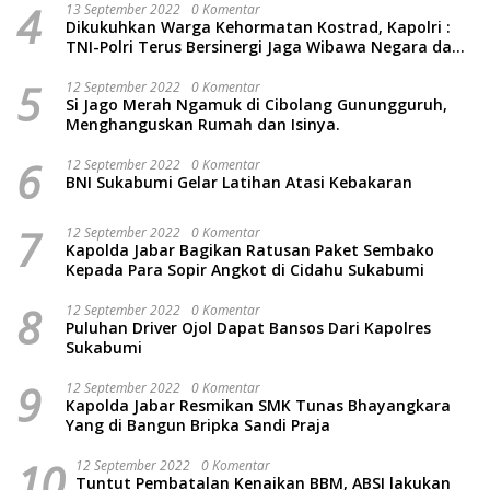
4
13 September 2022
0 Komentar
Dikukuhkan Warga Kehormatan Kostrad, Kapolri :
TNI-Polri Terus Bersinergi Jaga Wibawa Negara dan
Rakyat Indonesia
5
12 September 2022
0 Komentar
Si Jago Merah Ngamuk di Cibolang Gunungguruh,
Menghanguskan Rumah dan Isinya.
6
12 September 2022
0 Komentar
BNI Sukabumi Gelar Latihan Atasi Kebakaran
7
12 September 2022
0 Komentar
Kapolda Jabar Bagikan Ratusan Paket Sembako
Kepada Para Sopir Angkot di Cidahu Sukabumi
8
12 September 2022
0 Komentar
Puluhan Driver Ojol Dapat Bansos Dari Kapolres
Sukabumi
9
12 September 2022
0 Komentar
Kapolda Jabar Resmikan SMK Tunas Bhayangkara
Yang di Bangun Bripka Sandi Praja
10
12 September 2022
0 Komentar
Tuntut Pembatalan Kenaikan BBM, ABSI lakukan