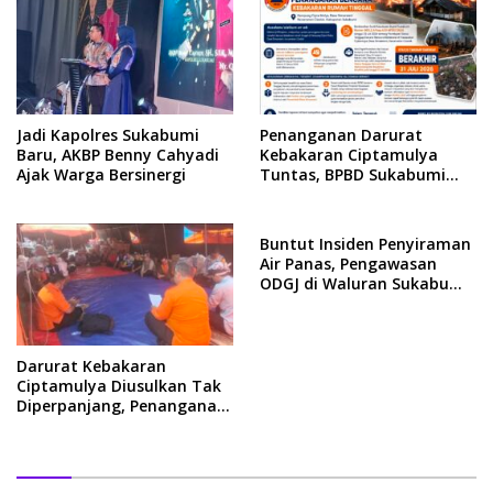
Jadi Kapolres Sukabumi
Penanganan Darurat
Baru, AKBP Benny Cahyadi
Kebakaran Ciptamulya
Ajak Warga Bersinergi
Tuntas, BPBD Sukabumi
Kawal Tahap Pemulihan
Buntut Insiden Penyiraman
Air Panas, Pengawasan
ODGJ di Waluran Sukabumi
Kini Diperketat
Darurat Kebakaran
Ciptamulya Diusulkan Tak
Diperpanjang, Penanganan
Fokus Pemulihan