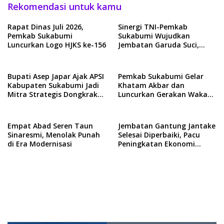
Rekomendasi untuk kamu
Rapat Dinas Juli 2026,
Sinergi TNI-Pemkab
Pemkab Sukabumi
Sukabumi Wujudkan
Luncurkan Logo HJKS ke-156
Jembatan Garuda Suci,
Dorong Akses Ekonomi
Cikembar
Bupati Asep Japar Ajak APSI
Pemkab Sukabumi Gelar
Kabupaten Sukabumi Jadi
Khatam Akbar dan
Mitra Strategis Dongkrak
Luncurkan Gerakan Wakaf
Kualitas SDM
1 Juta Al-Qur’an
Empat Abad Seren Taun
Jembatan Gantung Jantake
Sinaresmi, Menolak Punah
Selesai Diperbaiki, Pacu
di Era Modernisasi
Peningkatan Ekonomi
Daerah