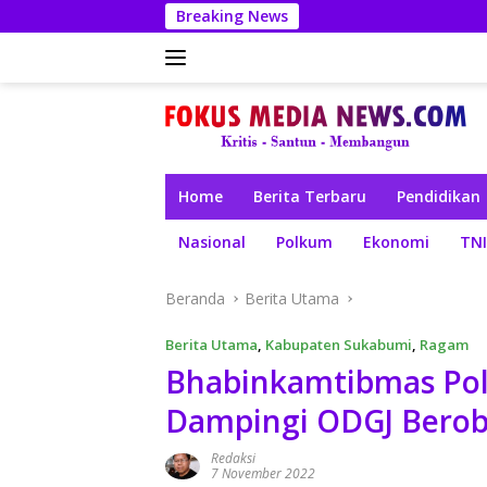
Langsung
Breaking News
ke
konten
Home
Berita Terbaru
Pendidikan
Nasional
Polkum
Ekonomi
TNI
Beranda
Berita Utama
Berita Utama
,
Kabupaten Sukabumi
,
Ragam
Bhabinkamtibmas Pol
Dampingi ODGJ Berob
Redaksi
7 November 2022