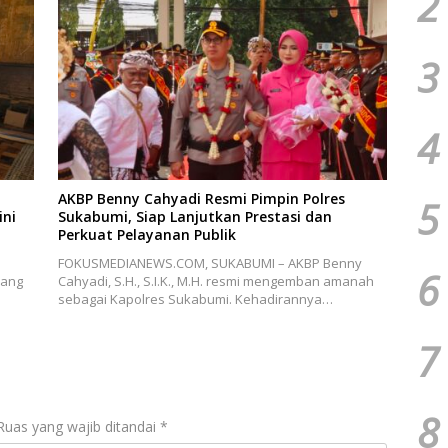
2
3
4
AKBP Benny Cahyadi Resmi Pimpin Polres
5
ini
Sukabumi, Siap Lanjutkan Prestasi dan
Perkuat Pelayanan Publik
FOKUSMEDIANEWS.COM, SUKABUMI – AKBP Benny
6
rang
Cahyadi, S.H., S.I.K., M.H. resmi mengemban amanah
sebagai Kapolres Sukabumi. Kehadirannya…
7
8
Ruas yang wajib ditandai
*