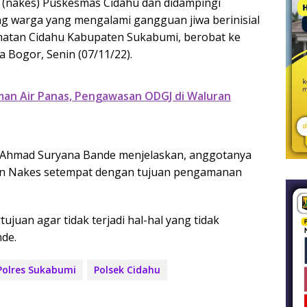
 (nakes) Puskesmas Cidahu dan didampingi
g warga yang mengalami gangguan jiwa berinisial
atan Cidahu Kabupaten Sukabumi, berobat ke
 Bogor, Senin (07/11/22).
man Air Panas, Pengawasan ODGJ di Waluran
u Ahmad Suryana Bande menjelaskan, anggotanya
an Nakes setempat dengan tujuan pengamanan
juan agar tidak terjadi hal-hal yang tidak
nde.
Polres Sukabumi
Polsek Cidahu