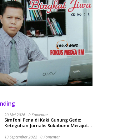
nding
20 Mei 2026
0 Komentar
Simfoni Pena di Kaki Gunung Gede:
Keteguhan Jurnalis Sukabumi Merajut
Kolaborasi Menuju Era Baru
13 September 2022
0 Komentar