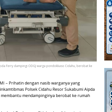
pda Ferry dampingi ODGJ warga pondokkaso Cidahu, berobat ke
I – Prihatin dengan nasib warganya yang
binkamtibmas Polsek Cidahu Resor Sukabumi Aipda
tuk membantu mendampinginya berobat ke rumah