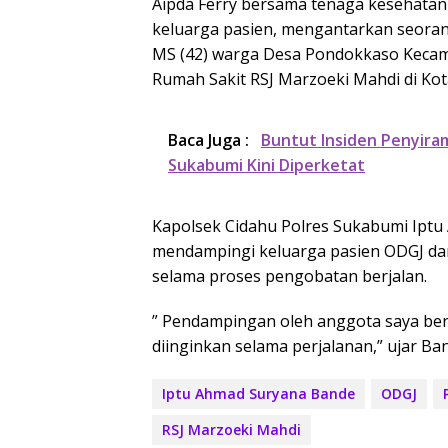
Aipda Ferry bersama tenaga kesehatan
keluarga pasien, mengantarkan seoran
MS (42) warga Desa Pondokkaso Kecam
Rumah Sakit RSJ Marzoeki Mahdi di Kota
Baca Juga :
Buntut Insiden Penyira
Sukabumi Kini Diperketat
Kapolsek Cidahu Polres Sukabumi Ipt
mendampingi keluarga pasien ODGJ d
selama proses pengobatan berjalan.
” Pendampingan oleh anggota saya bertu
diinginkan selama perjalanan,” ujar Ba
Iptu Ahmad Suryana Bande
ODGJ
RSJ Marzoeki Mahdi