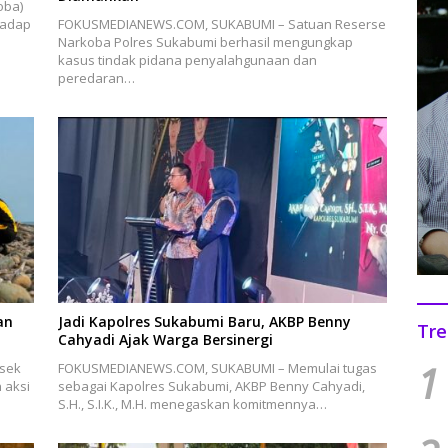
oba)
hadap
FOKUSMEDIANEWS.COM, SUKABUMI – Satuan Reserse
Narkoba Polres Sukabumi berhasil mengungkap
kasus tindak pidana penyalahgunaan dan
peredaran…
an
Jadi Kapolres Sukabumi Baru, AKBP Benny
Tre
Cahyadi Ajak Warga Bersinergi
1
sek
FOKUSMEDIANEWS.COM, SUKABUMI – Memulai tugas
 aksi
sebagai Kapolres Sukabumi, AKBP Benny Cahyadi,
S.H., S.I.K., M.H. menegaskan komitmennya…