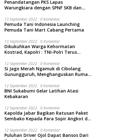
Penandatangan PKS Lapas
Warungkiara dengan SPNF SKB dan
Kwarcab Kabupaten Sukabumi
13 September 2022
0 Komentar
Pemuda Tani Indonesia Launching
Pemuda Tani Mart Cabang Pertama
13 September 2022
0 Komentar
Dikukuhkan Warga Kehormatan
Kostrad, Kapolri : TNI-Polri Terus
Bersinergi Jaga Wibawa Negara dan
Rakyat Indonesia
12 September 2022
0 Komentar
Si Jago Merah Ngamuk di Cibolang
Gunungguruh, Menghanguskan Rumah
dan Isinya.
12 September 2022
0 Komentar
BNI Sukabumi Gelar Latihan Atasi
Kebakaran
12 September 2022
0 Komentar
Kapolda Jabar Bagikan Ratusan Paket
Sembako Kepada Para Sopir Angkot di
Cidahu Sukabumi
12 September 2022
0 Komentar
Puluhan Driver Ojol Dapat Bansos Dari