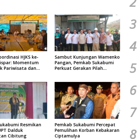
2
3
4
ordinasi HJKS ke-
Sambut Kunjungan Wamenko
dispar: Momentum
Pangan, Pemkab Sukabumi
5
k Pariwisata dan
Perkuat Gerakan Pilah
i
Sampah
6
7
Sukabumi Resmikan
Pemkab Sukabumi Percepat
8
UPT Dalduk
Pemulihan Korban Kebakaran
an Cibitung
Ciptamulya