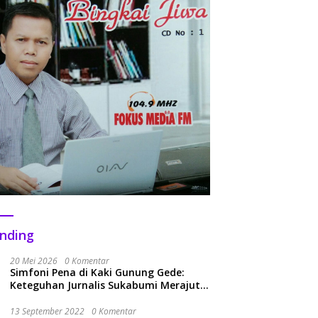
nding
20 Mei 2026
0 Komentar
Simfoni Pena di Kaki Gunung Gede:
Keteguhan Jurnalis Sukabumi Merajut
Kolaborasi Menuju Era Baru
13 September 2022
0 Komentar