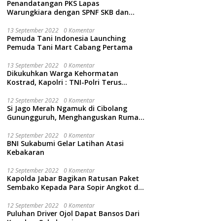
Penandatangan PKS Lapas
Warungkiara dengan SPNF SKB dan
Kwarcab Kabupaten Sukabumi
13 September 2022
0 Komentar
Pemuda Tani Indonesia Launching
Pemuda Tani Mart Cabang Pertama
13 September 2022
0 Komentar
Dikukuhkan Warga Kehormatan
Kostrad, Kapolri : TNI-Polri Terus
Bersinergi Jaga Wibawa Negara dan
Rakyat Indonesia
12 September 2022
0 Komentar
Si Jago Merah Ngamuk di Cibolang
Gunungguruh, Menghanguskan Rumah
dan Isinya.
12 September 2022
0 Komentar
BNI Sukabumi Gelar Latihan Atasi
Kebakaran
12 September 2022
0 Komentar
Kapolda Jabar Bagikan Ratusan Paket
Sembako Kepada Para Sopir Angkot di
Cidahu Sukabumi
12 September 2022
0 Komentar
Puluhan Driver Ojol Dapat Bansos Dari