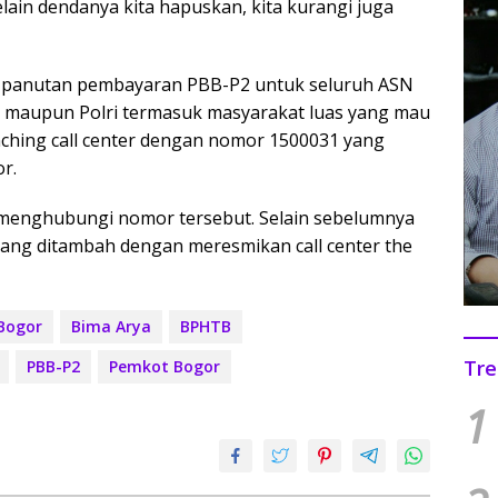
ain dendanya kita hapuskan, kita kurangi juga
an panutan pembayaran PBB-P2 untuk seluruh ASN
NI maupun Polri termasuk masyarakat luas yang mau
ching call center dengan nomor 1500031 yang
r.
t menghubungi nomor tersebut. Selain sebelumnya
arang ditambah dengan meresmikan call center the
Bogor
Bima Arya
BPHTB
Tre
PBB-P2
Pemkot Bogor
1