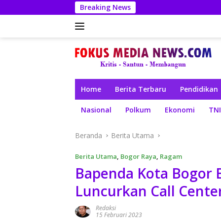
Langsung
Breaking News
ke
konten
Home
Berita Terbaru
Pendidikan
Nasional
Polkum
Ekonomi
TNI
Beranda
Berita Utama
Berita Utama
,
Bogor Raya
,
Ragam
Bapenda Kota Bogor B
Luncurkan Call Cente
Redaksi
15 Februari 2023