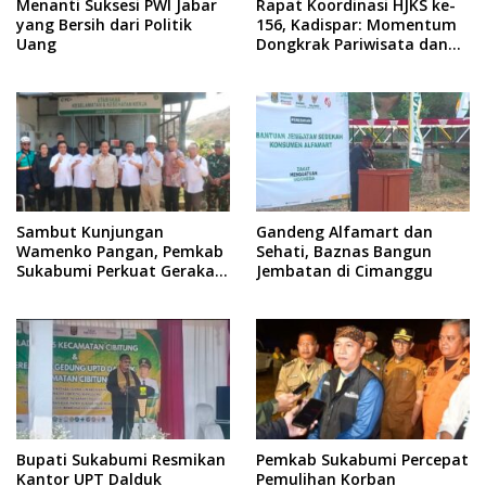
Menanti Suksesi PWI Jabar
Rapat Koordinasi HJKS ke-
yang Bersih dari Politik
156, Kadispar: Momentum
Uang
Dongkrak Pariwisata dan
Ekonomi
Sambut Kunjungan
Gandeng Alfamart dan
Wamenko Pangan, Pemkab
Sehati, Baznas Bangun
Sukabumi Perkuat Gerakan
Jembatan di Cimanggu
Pilah Sampah
Bupati Sukabumi Resmikan
Pemkab Sukabumi Percepat
Kantor UPT Dalduk
Pemulihan Korban