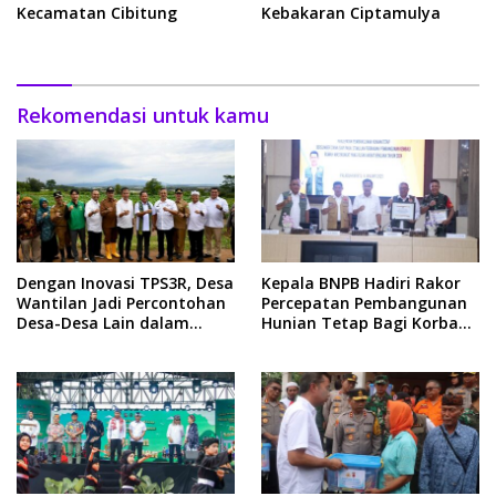
Kecamatan Cibitung
Kebakaran Ciptamulya
Rekomendasi untuk kamu
Dengan Inovasi TPS3R, Desa
Kepala BNPB Hadiri Rakor
Wantilan Jadi Percontohan
Percepatan Pembangunan
Desa-Desa Lain dalam
Hunian Tetap Bagi Korban
Pengelolaan Sampah
Terdampak Bencana Alam
di Kab Sukabumi