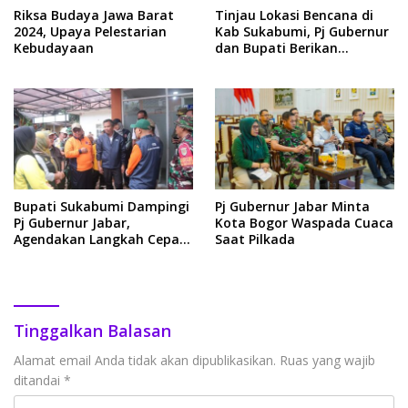
Riksa Budaya Jawa Barat
Tinjau Lokasi Bencana di
2024, Upaya Pelestarian
Kab Sukabumi, Pj Gubernur
Kebudayaan
dan Bupati Berikan
Bantuan Kepada
Masyarakat Terdampak
Bupati Sukabumi Dampingi
Pj Gubernur Jabar Minta
Pj Gubernur Jabar,
Kota Bogor Waspada Cuaca
Agendakan Langkah Cepat
Saat Pilkada
Penanganan Dampak
Bencana
Tinggalkan Balasan
Alamat email Anda tidak akan dipublikasikan.
Ruas yang wajib
ditandai
*