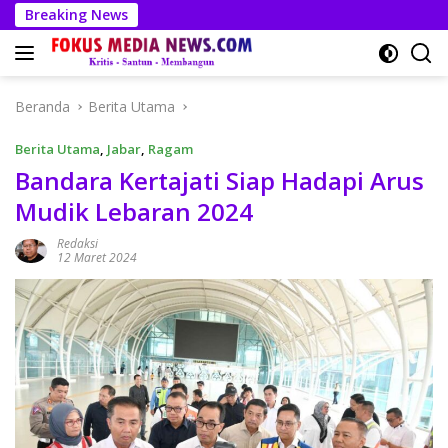
Langsung
Breaking News
ke
konten
Beranda
Berita Utama
Berita Utama
,
Jabar
,
Ragam
Bandara Kertajati Siap Hadapi Arus
Mudik Lebaran 2024
Redaksi
12 Maret 2024