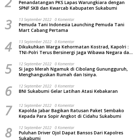
2
Penandatangan PKS Lapas Warungkiara dengan
SPNF SKB dan Kwarcab Kabupaten Sukabumi
3
13 September 2022
0 Komentar
Pemuda Tani Indonesia Launching Pemuda Tani
Mart Cabang Pertama
4
13 September 2022
0 Komentar
Dikukuhkan Warga Kehormatan Kostrad, Kapolri :
TNI-Polri Terus Bersinergi Jaga Wibawa Negara dan
Rakyat Indonesia
5
12 September 2022
0 Komentar
Si Jago Merah Ngamuk di Cibolang Gunungguruh,
Menghanguskan Rumah dan Isinya.
6
12 September 2022
0 Komentar
BNI Sukabumi Gelar Latihan Atasi Kebakaran
7
12 September 2022
0 Komentar
Kapolda Jabar Bagikan Ratusan Paket Sembako
Kepada Para Sopir Angkot di Cidahu Sukabumi
8
12 September 2022
0 Komentar
Puluhan Driver Ojol Dapat Bansos Dari Kapolres
Sukabumi