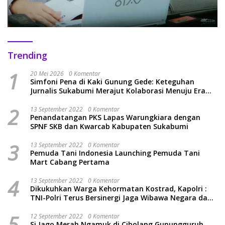
Trending
1
20 Mei 2026
0 Komentar
Simfoni Pena di Kaki Gunung Gede: Keteguhan
Jurnalis Sukabumi Merajut Kolaborasi Menuju Era
Baru
2
13 September 2022
0 Komentar
Penandatangan PKS Lapas Warungkiara dengan
SPNF SKB dan Kwarcab Kabupaten Sukabumi
3
13 September 2022
0 Komentar
Pemuda Tani Indonesia Launching Pemuda Tani
Mart Cabang Pertama
4
13 September 2022
0 Komentar
Dikukuhkan Warga Kehormatan Kostrad, Kapolri :
TNI-Polri Terus Bersinergi Jaga Wibawa Negara dan
Rakyat Indonesia
5
12 September 2022
0 Komentar
Si Jago Merah Ngamuk di Cibolang Gunungguruh,