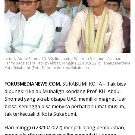
Ustadz Abdul Shomad (UAS) didampingi Walikota Sukabumi Achmad
Fahmi pada acara Tabligh Akbar, Minggu ( 23/10/2022) di lapang Merdeka
Kota Sukabumi. (Foto-Diskominfo Kota Sukabumi)
FOKUSMEDIANEWS.COM
, SUKABUMI KOTA – Tak bisa
dipungkiri kalau Mubaligh kondang Prof. KH. Abdul
Shomad yang akrab disapa UAS, memiliki magnet luar
biasa, sehingga bisa menyita perhatian umat muslim,
tak terkecuali di Kota Sukabumi.
Hari minggu (23/10/2022) menjadi ajang pembuktian,
manakala ribuan umat muslim memadati Lapang