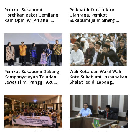
Pemkot Sukabumi
Perkuat Infrastruktur
Torehkan Rekor Gemilang:
Olahraga, Pemkot
Raih Opini WTP 12 Kali
Sukabumi Jalin Sinergi
Berturut-turut
Strategis dengan
Kemenpora RI
Pemkot Sukabumi Dukung
Wali Kota dan Wakil Wali
Kampanye Ayah Teladan
Kota Sukabumi Laksanakan
Lewat Film “Panggil Aku
Shalat Ied di Lapang
Ayah”
Merdeka