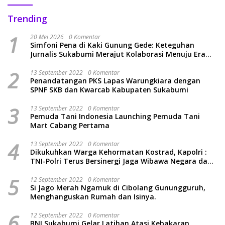
Trending
1
20 Mei 2026
0 Komentar
Simfoni Pena di Kaki Gunung Gede: Keteguhan
Jurnalis Sukabumi Merajut Kolaborasi Menuju Era
Baru
2
13 September 2022
0 Komentar
Penandatangan PKS Lapas Warungkiara dengan
SPNF SKB dan Kwarcab Kabupaten Sukabumi
3
13 September 2022
0 Komentar
Pemuda Tani Indonesia Launching Pemuda Tani
Mart Cabang Pertama
4
13 September 2022
0 Komentar
Dikukuhkan Warga Kehormatan Kostrad, Kapolri :
TNI-Polri Terus Bersinergi Jaga Wibawa Negara dan
Rakyat Indonesia
5
12 September 2022
0 Komentar
Si Jago Merah Ngamuk di Cibolang Gunungguruh,
Menghanguskan Rumah dan Isinya.
6
12 September 2022
0 Komentar
BNI Sukabumi Gelar Latihan Atasi Kebakaran