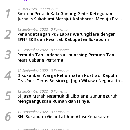
1
20 Mei 2026
0 Komentar
Simfoni Pena di Kaki Gunung Gede: Keteguhan
Jurnalis Sukabumi Merajut Kolaborasi Menuju Era
Baru
2
13 September 2022
0 Komentar
Penandatangan PKS Lapas Warungkiara dengan
SPNF SKB dan Kwarcab Kabupaten Sukabumi
3
13 September 2022
0 Komentar
Pemuda Tani Indonesia Launching Pemuda Tani
Mart Cabang Pertama
4
13 September 2022
0 Komentar
Dikukuhkan Warga Kehormatan Kostrad, Kapolri :
TNI-Polri Terus Bersinergi Jaga Wibawa Negara dan
Rakyat Indonesia
5
12 September 2022
0 Komentar
Si Jago Merah Ngamuk di Cibolang Gunungguruh,
Menghanguskan Rumah dan Isinya.
6
12 September 2022
0 Komentar
BNI Sukabumi Gelar Latihan Atasi Kebakaran
12 September 2022
0 Komentar